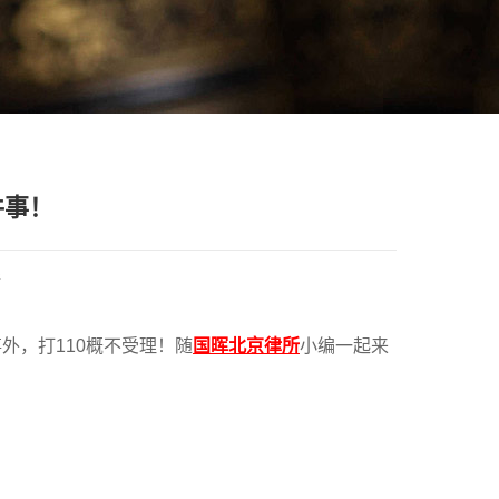
件事！
所
外，打110概不受理！随
国晖北京律所
小编一起来