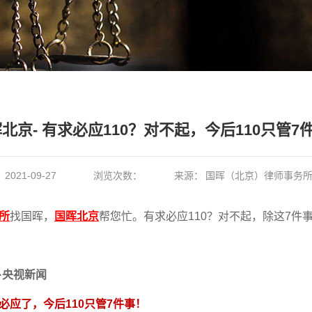
北京- 有求必应110？对不起，今后110只管7
：
2021-09-27
浏览次数：
来源：
国晖（北京）律师事务
所
找国晖，
国晖北京
帮您忙。有求必应110？对不起，除这7件事
·央视新闻
必应了，今后110只管7件事！