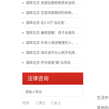
国晖北京-发朋友圈拒绝周末加班...
国晖北京-恋爱同居期间的转账，...
国晖北京-花2.6万“治近视”...
国晖北京-暑假提醒：孩子会骑车...
国晖北京-外卖小哥送餐撞伤人，...
国晖北京-骑车途中分心刷手机摔...
国晖北京-怀孕就被“踢”出项目...
法律咨询
生活中只
性别
男士
女士
其他的都