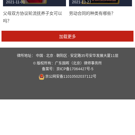
2021-11-01
2021-10-27
父母双方协议轮流抚养子女可以
劳动合同的种类有哪些？
吗？
律所地址：
中国 · 北京 · 朝阳区 · 安定路35号安华发展大厦11层
快速入口
© 版权所有：广东国晖（北京）律师事务所
关于国晖
业务领域
国晖团队
备案号：京ICP备17064427号-5
京公网安备11010502037112号
服务保障
新闻动态
案例分析
全媒体平台
联系我们