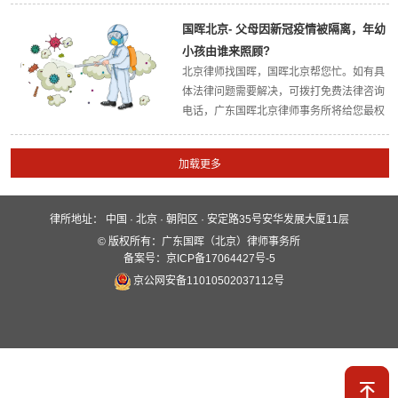
最权威的法律解答，欢迎大家关注广东国晖
（北京）律师事务所官方网站。今天，国晖
国晖北京- 父母因新冠疫情被隔离，年幼
北京律所小编带大家了解一下：微信群说了
小孩由谁来照顾?
6个...
北京律师找国晖，国晖北京帮您忙。如有具
体法律问题需要解决，可拨打免费法律咨询
电话，广东国晖北京律师事务所将给您最权
威的法律解答，欢迎大家关注广东国晖北京
律师事务所官方网站。今天，国晖北京律所
小编带大家了解一下：父母因新冠疫情被隔
离，...
律所地址：
中国 · 北京 · 朝阳区 · 安定路35号安华发展大厦11层
快速入口
© 版权所有：广东国晖（北京）律师事务所
关于国晖
业务领域
国晖团队
备案号：京ICP备17064427号-5
京公网安备11010502037112号
服务保障
新闻动态
案例分析
全媒体平台
联系我们