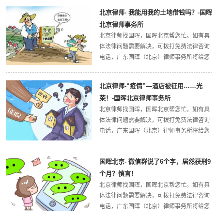
律师事务所官方网站。今天，国晖北京律所
北京律师- 我能用我的土地借钱吗？-国晖
小编带大家了解一下：判了！全国罕见！这
北京律师事务所
种醉...
北京律师找国晖，国晖北京帮您忙。如有具
体法律问题需要解决，可拨打免费法律咨询
电话，广东国晖（北京）律师事务所将给您
最权威的法律解答，欢迎大家关注广东国晖
（北京）律师事务所官方网站。今天，国晖
北京律师-“疫情”—酒店被征用……光
北京律所小编带大家了解一下：我能用我的
荣！-国晖北京律师事务所
土地...
北京律师找国晖，国晖北京帮您忙。如有具
体法律问题需要解决，可拨打免费法律咨询
电话，广东国晖（北京）律师事务所将给您
最权威的法律解答，欢迎大家关注广东国晖
（北京）律师事务所官方网站。今天，国晖
国晖北京- 微信群说了6个字，居然获刑9
北京律所小编带大家了解一下：政府征用酒
店作...
个月？慎言！
北京律师找国晖，国晖北京帮您忙。如有具
体法律问题需要解决，可拨打免费法律咨询
电话，广东国晖（北京）律师事务所将给您