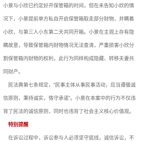
小景与小欣已约定好开保管箱的时间，但在未告知小欣的情
况下，小景提前单方私自开启保管箱取走部分财物，并瞒着
小欣，与第三人小东第二天共同开箱。小景在主观上存有隐
瞒故意，导致保管箱内财物情况无法查清，严重损害小欣分
割保管箱内财物的权利，此行为同样构成隐藏、转移夫妻共
同财产。
民法典第七条规定，“民事主体从事民事活动，应当遵循诚
信原则，秉持诚实，恪守承诺”。小景在本案中的行为不仅违
背了民法的诚信原则，同时也违背了社会主义核心价值观。
特别提醒
在诉讼过程中，诉讼参与人必须坚守底线，诚信诉讼，不