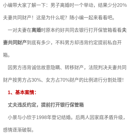
小编带大家了解一下：男子离婚时一个举动，结果少分20％
夫妻共同财产！这是为什么呢？随小编一起来看看吧。
一对夫妻在
离婚
时原本约好共同去银行打开保管箱看看
夫
妻共同财产
到底有多少，不料男方却违背约定提前私自开
箱。
因男方违背诚信故意隐瞒、转移财产，法院判决夫妻共同
财产按男方占30%、女方占70%财产的比例进行分割处理！
1、基本案情：
丈夫违反约定，提前打开银行保管箱
小景与小欣于1998年登记结婚。后两人因家庭矛盾升级，
感情逐渐破裂。