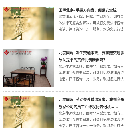
理的一则民间借贷纠纷案。案情简述：原被
告系朋友关系...
国晖北京- 手握方向盘，绷紧安全弦
北京律师找国晖，国晖北京帮您忙。如有具
体法律问题需要解决，可拨打免费法律咨询
电话，律师咨询一对一服务，欢迎您进行法
律咨询。广东国晖北京律师事务所将给您最
权威的法律解答。今天，国晖北京律所小编
带大家了解一下：手握方向盘，绷紧安全
北京国晖- 发生交通事故，要按照交通事
弦！随...
故认定书的责任比例赔偿吗？
北京律师找国晖，国晖北京帮您忙。如有具
体法律问题需要解决，可拨打免费法律咨询
电话，律师咨询一对一服务，欢迎您进行法
律咨询。广东国晖北京律师事务所将给您最
权威的法律解答。今天，国晖北京律所小编
带大家了解一下：发生交通事故，要按照交
北京国晖- 劳动关系错综复杂，我到底是
通事...
哪家公司的员工？维权何去何从……
北京律师找国晖，国晖北京帮您忙。如有具
体法律问题需要解决，可拨打免费法律咨询
电话，律师咨询一对一服务，欢迎您进行法