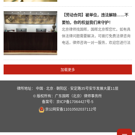
律咨询。广东国晖北京律师事务所将给您最
权威的法律解答。今天，国晖北京律所小编
【劳动合同】被单位，违法解除……不
带大家了解一下：劳动关系错综复杂，我到
要怕，你的权益我们来守护！
底是...
北京律师找国晖，国晖北京帮您忙。如有具
体法律问题需要解决，可拨打免费法律咨询
电话，律师咨询一对一服务，欢迎您进行法
律咨询。广东国晖北京律师事务所将给您最
权威的法律解答。今天，国晖北京律所小编
带大家了解一下：被单位，违法解除……不
要怕...
律所地址：
中国 · 北京 · 朝阳区 · 安定路35号安华发展大厦11层
快速入口
© 版权所有：广东国晖（北京）律师事务所
关于国晖
业务领域
国晖团队
备案号：京ICP备17064427号-5
京公网安备11010502037112号
服务保障
新闻动态
案例分析
全媒体平台
联系我们