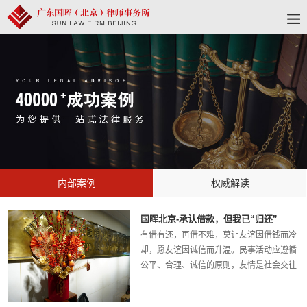
内部案例
权威解读
国晖北京-承认借款，但我已“归还”
有借有还，再借不难，莫让友谊因借钱而冷
却，愿友谊因诚信而升温。民事活动应遵循
公平、合理、诚信的原则，友情是社会交往
中的常见关系，也应遵循民事活动的基本准
则。下面是国晖北京律师事务所许迪律师代