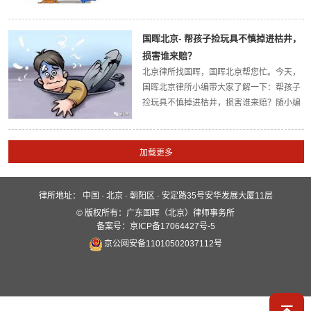
最权威的法律解答，欢迎大家关注广东国晖
（北京）律师事务所官方网站。今天，国晖
北京律所小编带大家了解一下：公司超时未
国晖北京- 帮孩子捡玩具不慎掉进枯井，
履行...
损害谁来赔？
北京律所找国晖，国晖北京帮您忙。今天，
国晖北京律所小编带大家了解一下：帮孩子
捡玩具不慎掉进枯井，损害谁来赔？随小编
一起来看看吧。 周末带孩子玩耍本该开开
心心，然而赵先生却因帮孩子捡掉落在草地
上的飞机，不慎掉到了一个废弃的枯井里...
律所地址：
中国 · 北京 · 朝阳区 · 安定路35号安华发展大厦11层
快速入口
© 版权所有：广东国晖（北京）律师事务所
关于国晖
业务领域
国晖团队
备案号：京ICP备17064427号-5
京公网安备11010502037112号
服务保障
新闻动态
案例分析
全媒体平台
联系我们