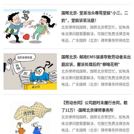
最权威的法律解答，欢迎大家关注广东国晖
（北京）律师事务所官方网站。今天，国晖
国晖北京- 堂弟当众辱骂堂姐“小三、二
北京律所小编带大家了解一下：车辆出了交
奶”，堂姐诉至法庭！
通事...
北京律师找国晖，国晖北京帮您忙。如有具
体法律问题需要解决，可拨打免费法律咨询
电话，广东国晖（北京）律师事务所将给您
最权威的法律解答，欢迎大家关注广东国晖
（北京）律师事务所官方网站。今天，国晖
国晖北京- 邮政EMS误递导致劳动者未出
北京律所小编带大家了解一下：堂弟当众辱
庭应诉，撤诉处理后的“柳暗花明”
骂堂...
北京律师找国晖，国晖北京帮您忙。如有具
体法律问题需要解决，可拨打免费法律咨询
电话，广东国晖（北京）律师事务所将给您
最权威的法律解答，欢迎大家关注广东国晖
（北京）律师事务所官方网站。今天，国晖
【劳动合同】公司超时未履行合同，赔
北京律所小编带大家了解一下：邮政EMS误
了11万！-国晖北京律师事务所
递...
北京律师找国晖，国晖北京帮您忙。如有具
体法律问题需要解决，可拨打免费法律咨询
电话，广东国晖（北京）律师事务所将给您