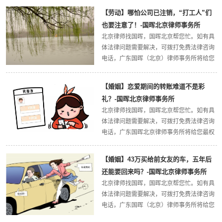
（北京）律师事务所官方网站。今天，国晖
【劳动】哪怕公司已注销，“打工人”们
北京律所小编带大家了解一下：非法出售珍
也要注意了！-国晖北京律师事务所
贵、...
北京律师找国晖，国晖北京帮您忙。如有具
体法律问题需要解决，可拨打免费法律咨询
电话，广东国晖（北京）律师事务所将给您
最权威的法律解答，欢迎大家关注广东国晖
（北京）律师事务所官方网站。今天，国晖
【婚姻】恋爱期间的转账难道不是彩
北京律所小编带大家了解一下：哪怕公司已
礼？-国晖北京律师事务所
注销...
北京律师找国晖，国晖北京帮您忙。如有具
体法律问题需要解决，可拨打免费法律咨询
电话，广东国晖北京律师事务所将给您最权
威的法律解答，欢迎大家关注广东国晖北京
律师事务所官方网站。今天，国晖北京律所
【婚姻】43万买给前女友的车，五年后
小编带大家了解一下：恋爱期间的转账难道
还能要回来吗？-国晖北京律师事务所
不是...
北京律师找国晖，国晖北京帮您忙。如有具
体法律问题需要解决，可拨打免费法律咨询
电话，广东国晖（北京）律师事务所将给您
最权威的法律解答，欢迎大家关注广东国晖