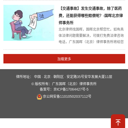
（北京）律师事务所官方网站。今天，国晖
【交通事故】发生交通事故，除了医药
北京律所小编带大家了解一下：43万买给前
费，还能获得哪些赔偿呢？-国晖北京律
女...
师事务所
北京律师找国晖，国晖北京帮您忙。如有具
体法律问题需要解决，可拨打免费法律咨询
电话，广东国晖（北京）律师事务所将给您
最权威的法律解答，欢迎大家关注广东国晖
（北京）律师事务所官方网站。今天，国晖
北京律所小编带大家了解一下：发生交通事
故，...
律所地址：
中国 · 北京 · 朝阳区 · 安定路35号安华发展大厦11层
快速入口
© 版权所有：广东国晖（北京）律师事务所
关于国晖
业务领域
国晖团队
备案号：京ICP备17064427号-5
京公网安备11010502037112号
服务保障
新闻动态
案例分析
全媒体平台
联系我们