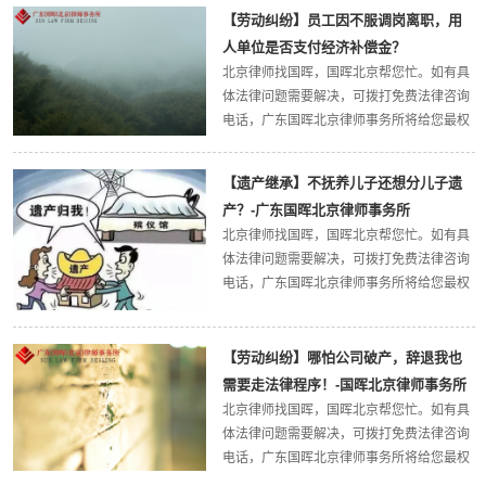
律师事务所官方网站。今天，国晖北京律所
【劳动纠纷】员工因不服调岗离职，用
小编带大家了解一下：高铁“霸铺”被报道，
人单位是否支付经济补偿金？
男...
北京律师找国晖，国晖北京帮您忙。如有具
体法律问题需要解决，可拨打免费法律咨询
电话，广东国晖北京律师事务所将给您最权
威的法律解答，欢迎大家关注广东国晖北京
律师事务所官方网站。今天，国晖北京律所
【遗产继承】不抚养儿子还想分儿子遗
小编带大家了解一下：员工因不服调岗离
产？-广东国晖北京律师事务所
职，用...
北京律师找国晖，国晖北京帮您忙。如有具
体法律问题需要解决，可拨打免费法律咨询
电话，广东国晖北京律师事务所将给您最权
威的法律解答，欢迎大家关注广东国晖北京
律师事务所官方网站。今天，国晖北京律所
小编带大家了解一下：不抚养儿子还想分儿
【劳动纠纷】哪怕公司破产，辞退我也
子遗...
需要走法律程序！-国晖北京律师事务所
北京律师找国晖，国晖北京帮您忙。如有具
体法律问题需要解决，可拨打免费法律咨询
电话，广东国晖北京律师事务所将给您最权
威的法律解答，欢迎大家关注广东国晖北京