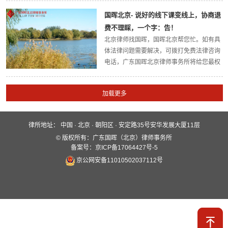
律师事务所官方网站。今天，国晖北京律所
国晖北京- 说好的线下课变线上，协商退
小编带大家了解一下：哪怕公司破产，辞退
费不理睬，一个字：告！
我也...
北京律师找国晖，国晖北京帮您忙。如有具
体法律问题需要解决，可拨打免费法律咨询
电话，广东国晖北京律师事务所将给您最权
威的法律解答，欢迎大家关注广东国晖北京
律师事务所官方网站。今天，国晖北京律所
小编带大家了解一下：说好的线下课变线
上，协...
律所地址：
中国 · 北京 · 朝阳区 · 安定路35号安华发展大厦11层
快速入口
© 版权所有：广东国晖（北京）律师事务所
关于国晖
业务领域
国晖团队
备案号：京ICP备17064427号-5
京公网安备11010502037112号
服务保障
新闻动态
案例分析
全媒体平台
联系我们