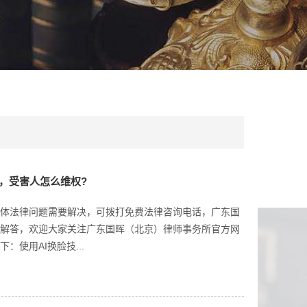
像，受害人怎么维权?
体法律问题需要解决，可拨打免费法律咨询电话，广东国
解答，欢迎大家关注广东国晖（北京）律师事务所官方网
使用AI换脸技...