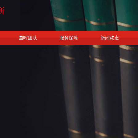
国晖团队
服务保障
新闻动态