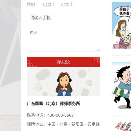
性别
男士
女士
广东国晖（北京）律师事务所
联系电话：400-008-8667
律所地址：中国 · 北京 · 朝阳区 · 安定路