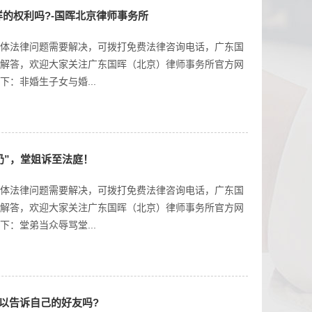
的权利吗?-国晖北京律师事务所
体法律问题需要解决，可拨打免费法律咨询电话，广东国
解答，欢迎大家关注广东国晖（北京）律师事务所官方网
：非婚生子女与婚...
奶”，堂姐诉至法庭！
体法律问题需要解决，可拨打免费法律咨询电话，广东国
解答，欢迎大家关注广东国晖（北京）律师事务所官方网
：堂弟当众辱骂堂...
可以告诉自己的好友吗?