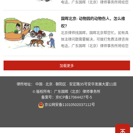
电话，广东国晖（北京）律师事务所将给您
最权威的法律解答，欢迎大家关注广东国晖
（北京）律师事务所官方网站。今天，国晖
国晖北京- 动物园的动物伤人，怎么维
北京律所小编带大家了解一下：侄子女、外
权?
甥子...
北京律师找国晖，国晖北京帮您忙。如有具
体法律问题需要解决，可拨打免费法律咨询
电话，广东国晖（北京）律师事务所将给您
最权威的法律解答，欢迎大家关注广东国晖
（北京）律师事务所官方网站。今天，国晖
北京律所小编带大家了解一下：动物园的动
物伤...
律所地址：
中国 · 北京 · 朝阳区 · 安定路35号安华发展大厦11层
快速入口
© 版权所有：广东国晖（北京）律师事务所
关于国晖
业务领域
国晖团队
备案号：京ICP备17064427号-5
京公网安备11010502037112号
服务保障
新闻动态
案例分析
全媒体平台
联系我们