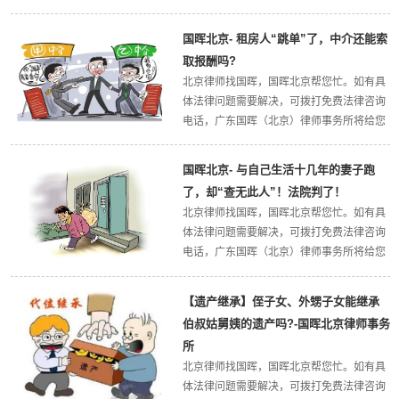
最权威的法律解答，欢迎大家关注广东国晖
（北京）律师事务所官方网站。今天，国晖
国晖北京- 租房人“跳单”了，中介还能索
北京律所小编带大家了解一下：搭载朋友顺
取报酬吗?
风车...
北京律师找国晖，国晖北京帮您忙。如有具
体法律问题需要解决，可拨打免费法律咨询
电话，广东国晖（北京）律师事务所将给您
最权威的法律解答，欢迎大家关注广东国晖
（北京）律师事务所官方网站。今天，国晖
国晖北京- 与自己生活十几年的妻子跑
北京律所小编带大家了解一下：租房人“跳
了，却“查无此人”！法院判了！
单”...
北京律师找国晖，国晖北京帮您忙。如有具
体法律问题需要解决，可拨打免费法律咨询
电话，广东国晖（北京）律师事务所将给您
最权威的法律解答，欢迎大家关注广东国晖
（北京）律师事务所官方网站。今天，国晖
【遗产继承】侄子女、外甥子女能继承
北京律所小编带大家了解一下：与自己生活
伯叔姑舅姨的遗产吗?-国晖北京律师事务
十几...
所
北京律师找国晖，国晖北京帮您忙。如有具
体法律问题需要解决，可拨打免费法律咨询