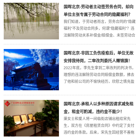
金。事先可是明确约定双方不构成劳动关
国晖北京-劳动者主动签劳务合同，却向
系，连锁超市请到我所许迪律师，维护他们
单位主张专属于劳动合同的隐藏福利？
的合法权益。本案...
我们知道，于劳动者而言，劳务合同的“隐藏
福利”不及劳动合同多，何谓“隐藏福利”？违
法解除劳动关系补偿金/赔偿金、未签劳动合
同二倍工资差额等。本案的当事人，王先生
因人事档案在其他单位，主动提出与某高校
国晖北京-非因工负伤痊愈后，单位无故
签订劳务合同，在这种情况下，还能主张专
安排我待岗，二审改判委托人赠锦旗！
属于...
2022年底，李先生拿到二审改判的判决书，
理想的违法解除劳动合同赔偿金数额，拂去
了他和前公司的不愉快经历，欣慰之情充盈
着内心。“不负重托，律法精湛”，委托人李
先生随即赠送给我所许迪律师和沈旭律师一
面锦旗。案情简述——阴险！安排数月待岗
国晖北京-承租人以多种原因请求减免租
以降低...
金，租金可酌减，违约金不能少！
渠女士和爱人将一间临街店铺出租给宋先
生，双方在《房屋租赁合同》中约定了支付
违约金的条款。后来，宋先生因经营不善拖