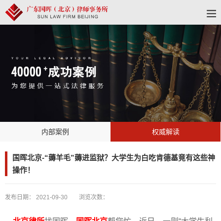
内部案例
权威解读
国晖北京-“薅羊毛”薅进监狱？大学生为白吃肯德基竟有这些神
操作！
发布日期：
2021-09-30
浏览次数：