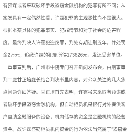
有预谋或者采取破坏手段盗窃金融机构的犯罪有所不同；从
案发具有一定偶然性看，许霆犯罪的主观恶性尚不是很大。
根据本案具体的犯罪事实、犯罪情节和对于社会的危害程
度，最终判决人许霆犯盗窃罪，判处有期徒刑五年，并处罚
金2万元，追缴许霆的犯罪所得173826元，发还受害单位。
重审宣判后，广州市中院专门召开新闻发布会，由刑事审
判二庭甘正培庭长结合判决书里内容，对公众关注的几大焦
点问题详细答疑。甘正培首先表明，许霆虽未采取有预谋或
者破坏手段盗窃金融机构，但自动柜员机是银行对外提供客
户自助金融服务的设备，机内储存的资金是金融机构的经营
资金。故许霆盗窃柜员机内资金的行为依法当然属于“盗窃金