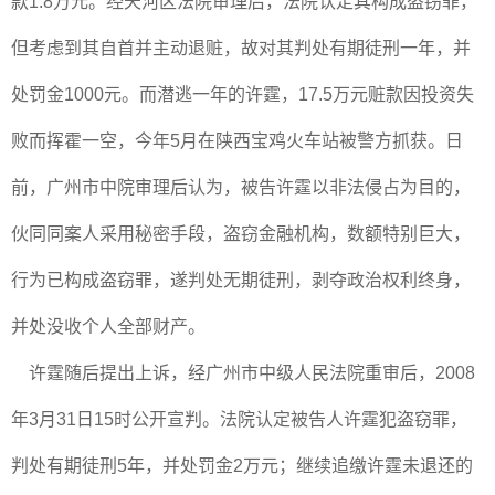
款1.8万元。经天河区法院审理后，法院认定其构成盗窃罪，
但考虑到其自首并主动退赃，故对其判处有期徒刑一年，并
处罚金1000元。而潜逃一年的许霆，17.5万元赃款因投资失
败而挥霍一空，今年5月在陕西宝鸡火车站被警方抓获。日
前，广州市中院审理后认为，被告许霆以非法侵占为目的，
伙同同案人采用秘密手段，盗窃金融机构，数额特别巨大，
行为已构成盗窃罪，遂判处无期徒刑，剥夺政治权利终身，
并处没收个人全部财产。
许霆随后提出上诉，经广州市中级人民法院重审后，2008
年3月31日15时公开宣判。法院认定被告人许霆犯盗窃罪，
判处有期徒刑5年，并处罚金2万元；继续追缴许霆未退还的