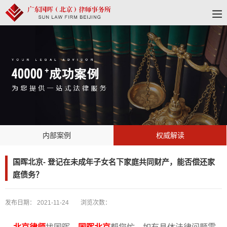
内部案例
权威解读
国晖北京- 登记在未成年子女名下家庭共同财产，能否偿还家
庭债务？
发布日期：
2021-11-24
浏览次数：