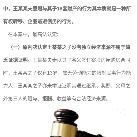
中，王某某夫妻赠与其子18套财产的行为其本质就是一种所
有权转移、企图逃避债务的行为。
在本案中，最高法认定:
（一）原判决认定王某某之子没有独立经济来源不属于缺
乏证据证明。
王某某夫妻以其子名义签订案涉房屋购房合同
时，王某某之子仅有13岁，属无劳动能力的限制民事行为能
力人，王某某之子亦未举证证明其通过继承、奖励、父母之
外第三人的赠与、报酬、收益等有合法经济来源。