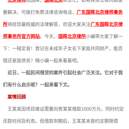
北京律师
找国晖，
国晖北京
帮您忙。如有具体法律问题需
要解决，可拨打免费法律咨询电话，
广东国晖北京律师事务
所
将给您最权威的法律解答，欢迎大家关注
广东国晖北京律
师事务所官方网站
。今天，
国晖北京律所
小编带大家了解一
下：一槌定音！登记在未成年子女名下家庭共同财产，能否
偿还家庭债务？随小编一起来看看吧。
近日，一起民间借贷的案件引起社会广泛关注。它对于我
们有什么启示呢？一起来看下文。
案情回顾
王某某因项目建设需要向贺某某借款1000万元，同时约定
还款时间及利息。但借款到期后，王某某未按约定期限偿