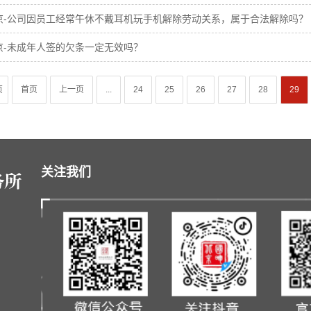
京-公司因员工经常午休不戴耳机玩手机解除劳动关系，属于合法解除吗？
京-未成年人签的欠条一定无效吗？
页
首页
上一页
...
24
25
26
27
28
29
关注我们