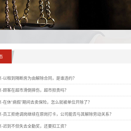
态
京-以租到隔断房为由解除合同，是谁违约？
京-顾客在超市滑倒摔伤，超市担责吗？
京-在休“病假”期间去卖保险，怎么就被单位开除了？
京-员工拒绝调岗继续在原岗打卡，公司能否与其解除劳动关系？
京-迟到不但失去全勤奖，还要扣工资？