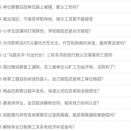
京-单位聚餐后回单位路上被撞，能认工伤吗？
京-我没违纪，不接受停职待岗，拖欠工资更不能接受
京-小学生因课间打闹摔伤，学校赔偿还是对方赔偿？
京-为评职称花8万元委托代写论文，代写机构爽约未发，服务费该退吗？
京-让“马路杀手”付出代价！三轮车司机抢行致公交乘客死亡获刑
京-错过微信群复工通知，员工被单位以旷工为由开除，法院判了！
京-除草工擅自砍树误伤路人，自己赔偿还是用工单位赔偿？
京-物品在邮寄过程中丢失，快递公司应否承担全赔责任？
京-健身房停业，会员起诉解除合同，相关效力如何认定？
京-因配偶与异性有亲密聊天记录而离婚，能获得离婚损害赔偿吗？
京-解除非全日制用工关系有经济补偿金吗？