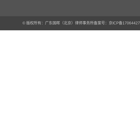
© 版权所有：广东国晖（北京）律师事务所
备案号：京ICP备17064427