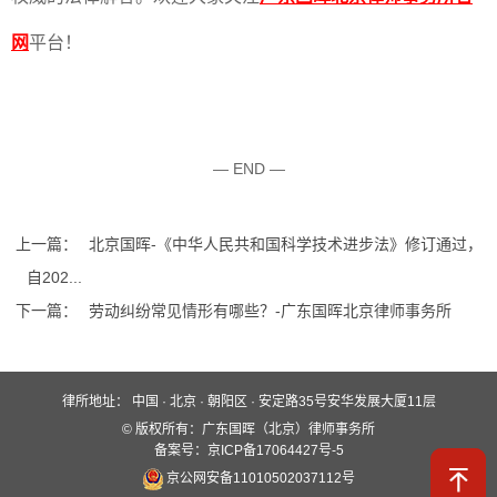
网
平台！
— END —
上一篇：
北京国晖-《中华人民共和国科学技术进步法》修订通过，
自202...
下一篇：
劳动纠纷常见情形有哪些？-广东国晖北京律师事务所
律所地址：
中国 · 北京 · 朝阳区 · 安定路35号安华发展大厦11层
快速入口
© 版权所有：广东国晖（北京）律师事务所
关于国晖
业务领域
国晖团队
备案号：京ICP备17064427号-5
京公网安备11010502037112号
服务保障
新闻动态
案例分析