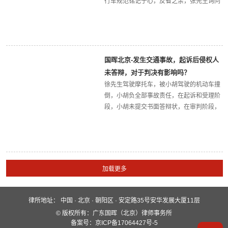
行车规范铭记于心，反省之余，张先生询问
我所王爱莲律师：“我在交通事故中负主要责
任，还有权向对方主张赔偿吗？”，尽管“互
赔”之后大概率是张先生（及其购买的车险）
向对方...
国晖北京-发生交通事故，起诉后侵权人
未答辩，对于判决有影响吗？
徐先生驾驶摩托车，被小胡驾驶的机动车撞
倒，小胡负全部事故责任，在起诉和受理阶
段，小胡未提交书面答辩状，在审判阶段，
经合法传唤，也未出庭答辩，面对侵权人全
程不出现的情况，法院确定的赔偿数额会因
此受影响吗？徐先生请到我所律师，为他主
张本次事故造...
律所地址：
中国 · 北京 · 朝阳区 · 安定路35号安华发展大厦11层
快速入口
© 版权所有：广东国晖（北京）律师事务所
关于国晖
业务领域
国晖团队
备案号：京ICP备17064427号-5