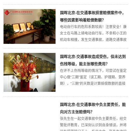
的范围内“包装”，以自己的名义向银行申请
贷款。很快小罗意识到佣金太高，欲解除，
国晖北京-在交通事故损害赔偿案件中，
又被赔偿金困住，左右为难之际，请到我所
哪些因素影响着赔偿数额？
沈旭律师和...
电动自行车的危险系数较高！注意安全！康
女士在马路上骑电动自行车，不幸和小王的
机动车相撞，发生交通事故，道路交通事故
认定书认定，小王负全部责任，康女士无
责。康女士住院治疗数日，又在家休养数
国晖北京-交通事故造成受伤，但未达到
日，请到我所王爱莲律师，为她主张各项合
伤残等级，能主张哪些费用？
理损失。案情简述...
在评不上伤残等级的情况下，可尝试在鉴定
中心做“三期”鉴定（误工期、护理期、营养
期），“三期”的天数是计算赔偿数额的直接
依据。如果无法触碰到“三期”的标准，是不
幸中的幸运，说明伤情很轻，很快就能康复
了！冯先生遇到交通事故，对方全责，请到
国晖北京-在交通事故中负主要责任，能
我所王...
向对方主张赔偿吗？
张先生在一起交通事故中负主要责任，经交
警批评教育，已深刻认识到自身错误，并将