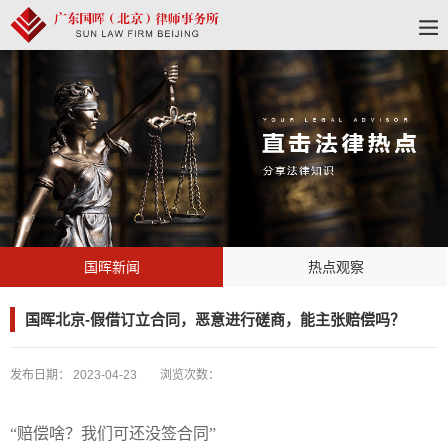
国晖新闻
热点观察
国晖北京-假借订立合同，恶意进行磋商，能主张赔偿吗？
发布日期：
2023-04-23
浏览次数：
“赔偿啥？我们可还没签合同”