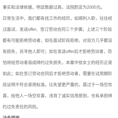
事实和法律依据，明显数额过高，法院酌定为
2000
元。
日常生活中，我们都有找工作的经历，如顺利入职，往往经
过面试、发送
offer
、签订劳动合同三个步骤。上述三个阶段
都有可能拒绝劳动者，如在面试阶段拒绝，对双方几乎都没
有损失，另寻他人即可；如在发送
offer
后才拒绝劳动者，恐
怕将给劳动者造成缔约过失损失，本案中徐女士的经历正是
如此；如在签订劳动合同后才拒绝劳动者，需要在试用期阶
段证明不符合录用标准。比失望更严重的，莫过于一场空欢
喜，给他人一场空欢喜，违背了诚实信用原则，也有承担缔
约过失责任的风险。
法条链接