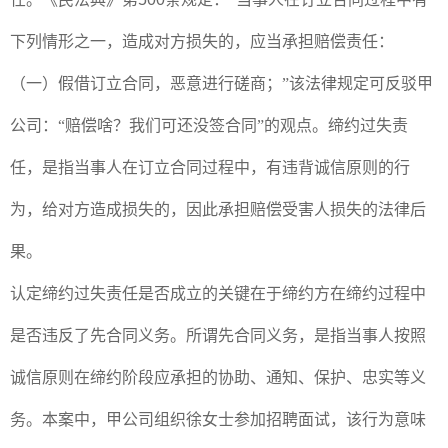
下列情形之一，造成对方损失的，应当承担赔偿责任：
（一）假借订立合同，恶意进行磋商；”该法律规定可反驳甲
公司：“赔偿啥？我们可还没签合同”的观点。缔约过失责
任，是指当事人在订立合同过程中，有违背诚信原则的行
为，给对方造成损失的，因此承担赔偿受害人损失的法律后
果。
认定缔约过失责任是否成立的关键在于缔约方在缔约过程中
是否违反了先合同义务。所谓先合同义务，是指当事人按照
诚信原则在缔约阶段应承担的协助、通知、保护、忠实等义
务。本案中，甲公司组织徐女士参加招聘面试，该行为意味