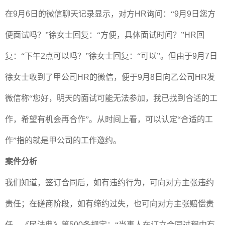
在
9
月
6
日的微信聊天记录显示，对方
HR
询问：“
9
月
9
日您方
便面试吗？”徐女士回复：“方便，具体面试时间？”
HR
回
复：“下午
2
点可以吗？”徐女士回复：“可以”。但由于
9
月
7
日
徐女士收到了甲公司
HR
的微信，便于
9
月
8
日向乙公司
HR
发
微信称“您好，明天的面试可能无法参加，我已找到合适的工
作，希望有机会再合作”。从时间上看，可以认定“合适的工
作”指的就是甲公司的工作邀约。
案件分析
我们知道，签订合同后，如有违约行为，可向对方主张违约
责任；在磋商阶段，如有缔约过失，也可向对方主张赔偿责
任。《民法典》第
500
条规定：“当事人在订立合同过程中有