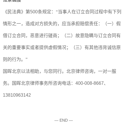
《民法典》第
500
条规定：“当事人在订立合同过程中有下列
情形之一，造成对方损失的，应当承担赔偿责任：（一）假
借订立合同，恶意进行磋商；（二）故意隐瞒与订立合同有
关的重要事实或者提供虚假情况；（三）有其他违背诚信原
则的行为。”
国晖北京以法相助，与您同行。
北京律师
咨询，一对一服
务。国晖北京律师事务所咨询电话：
400-008-8667
、
13810963142
— END —