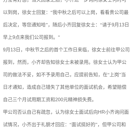
以到岗，徐女士回复：“我中秋之后可以上岗，看看贵公司最
后决定，等您通知哈”，随后小齐回复徐女士：“请于
9
月
13
日
早上
9
点来我们公司报到。”
9
月
13
日，中秋节之后的首个工作日来临，徐女士前往甲公司
报到，然而，小齐却告知徐女士未被录用。徐女士认为甲公
司的做法不妥，如不予录用自己，应提前告知，在“上岗”当
日才通知，造成自己错失了其他单位的面试机会，希望赔偿
自己三个月试用期工资和
200
元精神损失费。
甲公司否认自己有疏忽，认为徐女士面试后向
HR
小齐询问面
试情况，小齐出于礼貌才回应：“面试挺好的”，但甲公司和