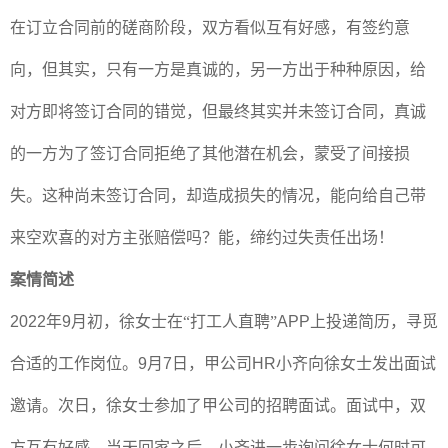
在订立合同前的磋商阶段，双方看似互有好感，有签约意
向，但其实，只有一方是真诚的，另一方出于种种原因，给
对方即将签订合同的错觉，但最终其实并未签订合同，真诚
的一方为了签订合同拒绝了其他潜在机会，蒙受了间接损
失。这种尚未签订合同，却造成损失的情况，能向给自己带
来空欢喜的对方主张赔偿吗？能，缔约过失责任出场！
案情简述
2022
年
9
月初，徐女士在“打工人直聘”
APP
上投递简历，寻觅
合适的工作岗位。
9
月
7
日，甲公司
HR
小齐向徐女士发出面试
邀请。次日，徐女士参加了甲公司的招聘面试。面试中，双
方互有好感，当天回家之后，小齐进一步询问徐女士何时可