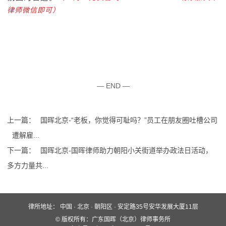
律师微信即可）
— END —
上一篇：
国晖北京-“老板，你觉得可耻吗？”员工在朋友圈吐槽公司
遭解雇...
下一篇：
国晖北京-国晖律师助力朝阳小关街道举办政法日活动，
多方力量共...
律所地址：
中国 · 北京 · 朝阳区 · 安定路35号安华发展大厦11层
快速入口
© 版权所有：广东国晖（北京）律师事务所
关于国晖
业务领域
国晖团队