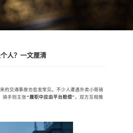
是个人？一文厘清
而来的交通事故也愈发常见。不少人遭遇外卖小哥骑
，骑手则主张
“履职中应由平台赔偿”
，双方互相推