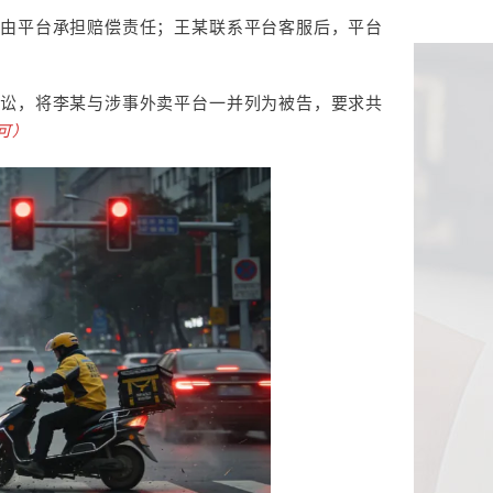
应由平台承担赔偿责任；王某联系平台客服后，平台
诉讼，将李某与涉事外卖平台一并列为被告，要求共
即可）