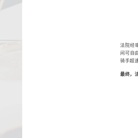
法院经
间可自
骑手超
最终，