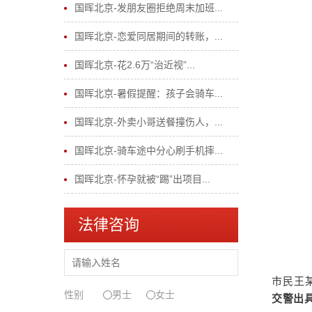
国晖北京-发朋友圈拒绝周末加班...
国晖北京-恋爱同居期间的转账，...
国晖北京-花2.6万“治近视”...
国晖北京-暑假提醒：孩子会骑车...
国晖北京-外卖小哥送餐撞伤人，...
国晖北京-骑车途中分心刷手机摔...
国晖北京-怀孕就被“踢”出项目...
法律咨询
市民王
性别
男士
女士
交警出