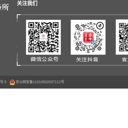
关注我们
号-5
京公网安备11010502037112号