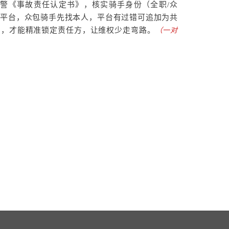
警《事故责任认定书》，核实骑手身份（全职/众
找平台，众包骑手先找本人，平台有过错可追加为共
系，才能精准锁定责任方，让维权少走弯路。
（一对