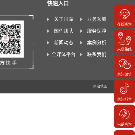
快速入口
关于国晖
业务领域
在线咨询
国晖团队
服务保障
新闻动态
案例分析
来所路线
全媒体平台
联系我们
关注微信
网站地图
关注抖音
电话咨询