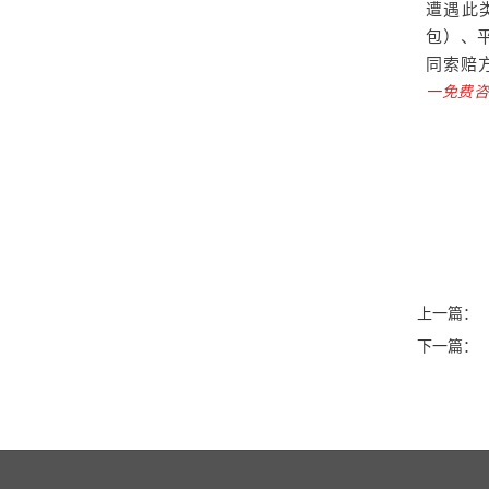
遭遇此
包）、
同索赔
一免费咨
上一篇：
下一篇：