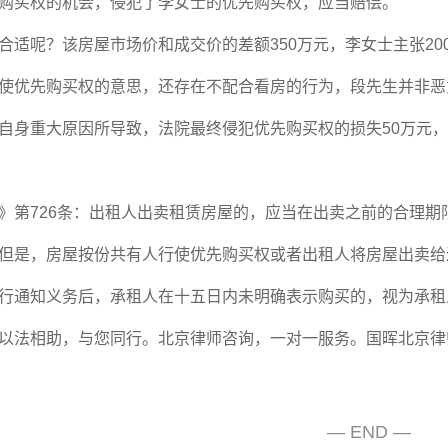
购买权的机会，侵犯了李女士的优先购买权，应当赔偿。
合适呢？该房屋市场价和成交价的差额
350
万元，李女士主张
20
使优先购买权的意思，还存在不配合看房的行为，段先生并非恶
自身重大原因所导致，法院最终侵犯优先购买权的损失
50
万元，
》第
726
条：出租人出卖租赁房屋的，应当在出卖之前的合理期
但是，房屋按份共有人行使优先购买权或者出租人将房屋出卖给
行通知义务后，承租人在十五日内未明确表示购买的，视为承租
以法相助，与您同行。
北京律师
咨询，一对一服务。国晖北京律
— END —