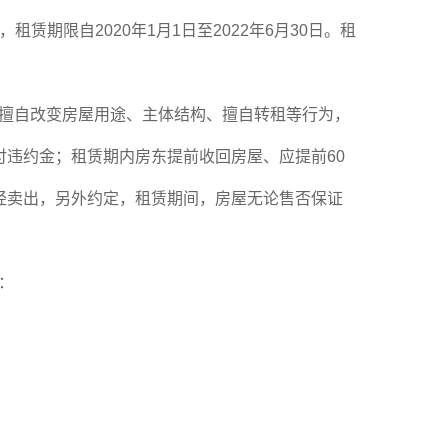
，租赁期限自
2020
年
1
月
1
日至
2022
年
6
月
30
日。租
擅自改变房屋用途、主体结构、擅自转租等行为，
付违约金；租赁期内房东提前收回房屋、应提前
60
经卖出，另外约定，租赁期间，房屋无论售否保证
：