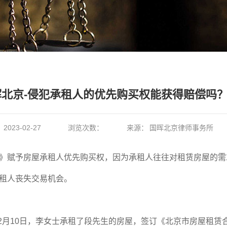
晖北京-侵犯承租人的优先购买权能获得赔偿吗
：
2023-02-27
浏览次数：
来源：
国晖北京律师事务所
》赋予房屋承租人优先购买权，因为承租人往往对租赁房屋的需
租人丧失交易机会。
2
月
10
日，李女士承租了段先生的房屋，签订《北京市房屋租赁