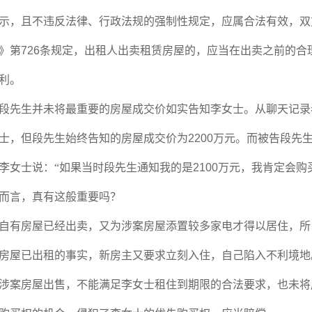
示，且不违反法律、行政法规的强制性规定，应属合法有效，双
》第
726
条规定，出租人出卖租赁房屋的，应当在出卖之前的合
利。
段先生并未将最重要的房屋成交价如实告知李女士。从聊天记录
士，但段先生始终告知的房屋成交价为
2200
万元。而被告段先
李女士说：“如果当时段先生通知我的是
2100
万元，我肯定会购
而言，真有这般重要吗？
自有房屋已经出卖，又为涉案房屋添置较多家电才得以居住，所
房屋已出租的事实，新房主又要求立刻入住，自己陷入不利境地
涉案房屋出售，不能满足李女士租住到期限的合法要求，也未将