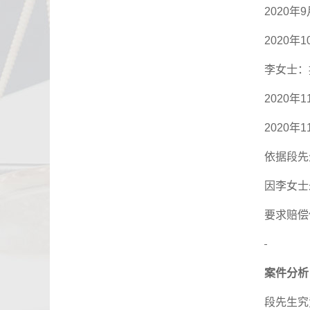
2020
年
9
2020
年
1
李女士：
2020
年
1
2020
年
1
依据段先
因李女士
要求赔偿
案件分析
段先生究