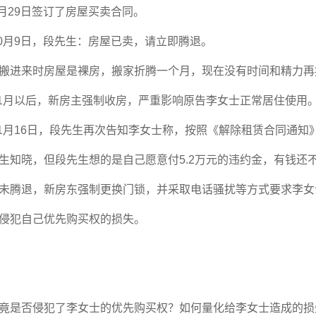
月
29
日签订了房屋买卖合同。
0
月
9
日，段先生：房屋已卖，请立即腾退。
搬进来时房屋是裸房，搬家折腾一个月，现在没有时间和精力再
1
月以后，新房主强制收房，严重影响原告李女士正常居住使用
1
月
16
日，段先生再次告知李女士称，按照《解除租赁合同通知
生知晓，但段先生想的是自己愿意付
5.2
万元的违约金，有钱还
未腾退，新房东强制更换门锁，并采取电话骚扰等方式要求李女
侵犯自己优先购买权的损失。
竟是否侵犯了李女士的优先购买权？如何量化给李女士造成的损