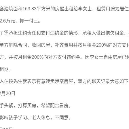
套建筑面积
163.83
平方米的房屋出租给李女士，租赁用途为居住
2.6
万元，押一付三。
了需承担违约责任和支付违约金的情形：承租人做出拖欠租金、
单方解除合同，收回房屋，补齐费用并按月租金
200%
向对方支
方，并按月租金
200%
向对方支付违约金。因李女士自由房屋已
租期。
入住段先生就表示有意转卖涉案房屋，双方的聊天记录大意如下
2
月
20
日
手头紧，打算买房，希望配合看房。
影响孩子学习、老人休息，不同意。