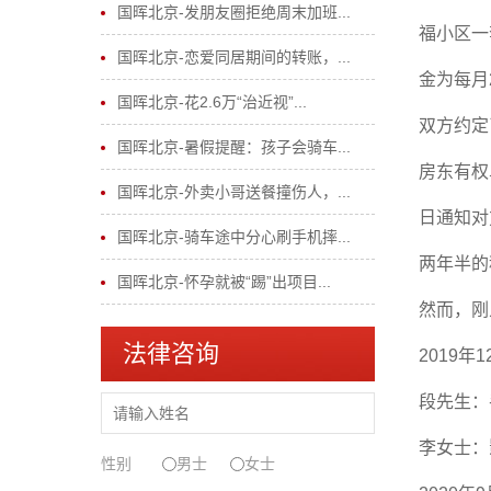
国晖北京-发朋友圈拒绝周末加班...
福小区一
国晖北京-恋爱同居期间的转账，...
金为每月
国晖北京-花2.6万“治近视”...
双方约定
国晖北京-暑假提醒：孩子会骑车...
房东有权
国晖北京-外卖小哥送餐撞伤人，...
日通知对
国晖北京-骑车途中分心刷手机摔...
两年半的
国晖北京-怀孕就被“踢”出项目...
然而，刚
法律咨询
2019
年
1
段先生：
李女士：
性别
男士
女士