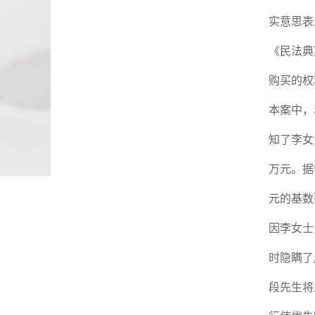
实意思表
《民法典
购买的权
本案中，
知了李女
万元。据
元的基数
因李女士
时隐瞒了
段先生将