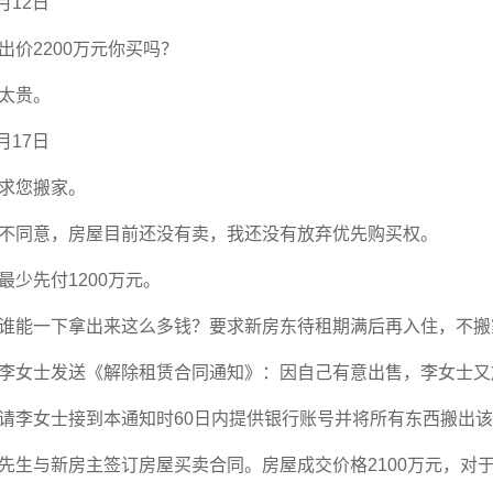
月
12
日
出价
2200
万元你买吗？
太贵。
月
17
日
求您搬家。
不同意，房屋目前还没有卖，我还没有放弃优先购买权。
最少先付
1200
万元。
谁能一下拿出来这么多钱？要求新房东待租期满后再入住，不搬
李女士发送《解除租赁合同通知》：因自己有意出售，李女士又
请李女士接到本通知时
60
日内提供银行账号并将所有东西搬出该
先生与新房主签订房屋买卖合同。房屋成交价格
2100
万元，对