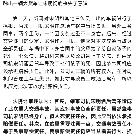
蹿出一辆大货车让宋明彻底丧失了意识……
第二天，新闻对宋明和其他三位员工出的车祸进行了
播报，原来，司机宋明在这场车祸中当场去世，另外三名
同事，两个重伤，一个因伤势过重不幸身亡。后来，经过
交管部门的认定，宋明作为司机，他应对本次交通事故负
全部责任。车祸中不幸身亡同事的父母为了给自家孩子的
死讨一个公道，将司机宋明以及公司告上了法庭，理由是
司机宋明酒后驾车导致了他们孩子的死，因此肇事司机应
该承担赔偿责任。此外，公司是车辆的所有权人，在对司
机的管理上存在失职，如此才导致员工敢酒后驾车，所以
也应对此次事故承担赔偿责任。
法院经审理认为：
首先，肇事司机宋明酒后驾车造成
了此次重大交通事故，其应对事故负全部责任，虽然肇事
司机宋明已经身亡，但人死责任还在，因此应当依法承担
赔偿责任。其次，在这里需要注意一点，交通事故责任不
等于民事赔偿责任。民事赔偿责任仍应当从损害行为、损