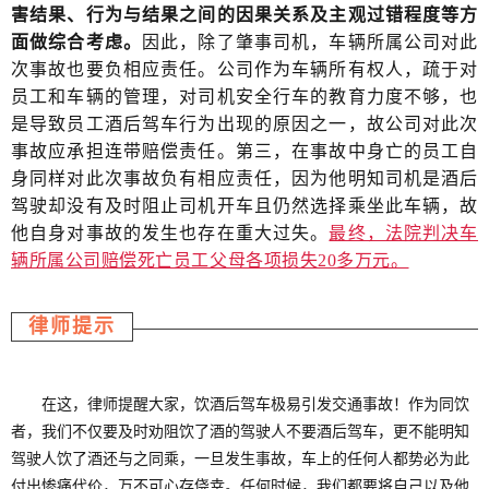
害结果、行为与结果之间的因果关系及主观过错程度等方
面做综合考虑。
因此，除了肇事司机，车辆所属公司对此
次事故也要负相应责任。公司作为车辆所有权人，疏于对
员工和车辆的管理，对司机安全行车的教育力度不够，也
是导致员工酒后驾车行为出现的原因之一，故公司对此次
事故应承担连带赔偿责任。第三，在事故中身亡的员工自
身同样对此次事故负有相应责任，因为他明知司机是酒后
驾驶却没有及时阻止司机开车且仍然选择乘坐此车辆，故
他自身对事故的发生也存在重大过失。
最终，法院判决车
辆所属公司赔偿死亡员工父母各项损失20多万元。
律师提示
在这，律师提醒大家，饮酒后驾车极易引发交通事故！作为同饮
者，我们不仅要及时劝阻饮了酒的驾驶人不要酒后驾车，更不能明知
驾驶人饮了酒还与之同乘，一旦发生事故，车上的任何人都势必为此
付出惨痛代价，万不可心存侥幸。任何时候，我们都要将自己以及他