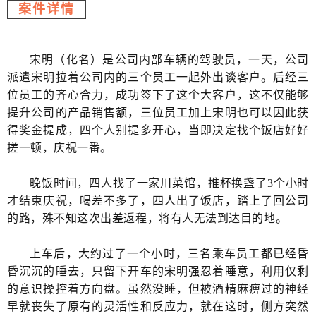
案件详情
宋明（化名）是公司内部车辆的驾驶员，一天，公司
派遣宋明拉着公司内的三个员工一起外出谈客户。后经三
位员工的齐心合力，成功签下了这个大客户，这不仅能够
提升公司的产品销售额，三位员工加上宋明也可以因此获
得奖金提成，四个人别提多开心，当即决定找个饭店好好
搓一顿，庆祝一番。
晚饭时间，四人找了一家川菜馆，推杯换盏了3个小时
才结束庆祝，喝差不多了，四人出了饭店，踏上了回公司
的路，殊不知这次出差返程，将有人无法到达目的地。
上车后，大约过了一个小时，三名乘车员工都已经昏
昏沉沉的睡去，只留下开车的宋明强忍着睡意，利用仅剩
的意识操控着方向盘。虽然没睡，但被酒精麻痹过的神经
早就丧失了原有的灵活性和反应力，就在这时，侧方突然