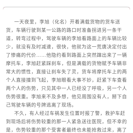
一天夜里，李旭（化名）开着满载货物的货车送
货，车辆行驶到某一公路的路口时准备拐进另一条干
道，转弯过程中，驾驶车辆的李旭看路面上的车辆比较
少，就没有及时减速，很快，他就为这一荒唐决定付出
了惨痛的代价……他隐约看到路面上突然蹿出来了一辆
摩托车，李旭赶紧踩刹车，但是满载的货物赋予车辆非
常大的惯性，直接让刹车失了灵，货车将摩托车上的两
个人直接撞到飞起，李旭眼看大事不妙，赶紧下车查看
两个人的伤势，只见其中一人已经没了呼吸，另一个人
伤势很重。李旭来不及多想，他见周围没有人，掰下自
己驾驶车辆的号牌逃离了现场。
不久，有人经过车祸发生位置时报了警，救护车赶
到现场后将伤势较重的那一人紧急送往医院，但不幸的
是，伤势较重的那个受害者最终也未能抢救过来，离了