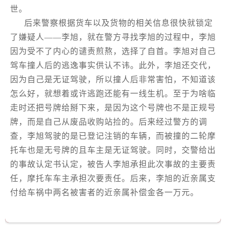
世。
后来警察根据货车以及货物的相关信息很快就锁定
了嫌疑人——李旭，就在警方寻找李旭的过程中，李旭
因为受不了内心的谴责煎熬，选择了自首。李旭对自己
驾车撞人后的逃逸事实供认不讳。此外，李旭还交代，
因为自己是无证驾驶，所以撞人后非常害怕，不知道该
怎么好，就想着或许逃跑还能有一线生机。至于为啥临
走时还把号牌给掰下来，是因为这个号牌也不是正规号
牌，而是自己从废品收购站捡的。后来经过警方的调
查，李旭驾驶的是已登记注销的车辆，而被撞的二轮摩
托车也是无号牌的且车主是无证驾驶。同时，交警给出
的事故认定书认定，被告人李旭承担此次事故的主要责
任，摩托车车主承担次要责任。后来，李旭的近亲属支
付给车祸中两名被害者的近亲属补偿金各一万元。