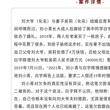
-案件详情-
刘大爷（化名）与妻子吴莉（化名）结婚后育
间呼啸而过，刘小青长大成人后嫁给了高中同学白
就办了婚礼。
年，两人在老家买了一栋房子，
2019
程中花费了很多，到房子装修这步时，实在拿不出
自己父母刘大爷、吴莉处借了
万块钱，还给父母出
4
白宇辉借刘大爷和吴莉人民币肆万元（
元）
40000
年
月
日。”
年，刘小青与白宇辉情感破
2019
7
31
2021
将刘小青、白宇辉告上法庭，要求二人偿还
年时
19
刘小青对欠条的真实性没有异议，称这笔欠款
二被告的。对于这个说法，白宇辉不认同，他辩称
在，自己也根本没有向刘大爷夫妇借款，尤其是借
签署。而且现在两个人也已经离婚了，这笔欠款跟