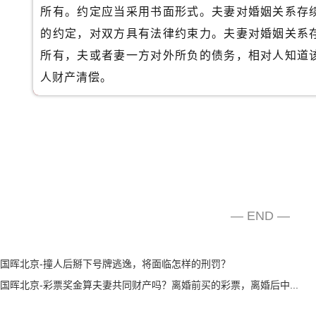
所有。约定应当采用书面形式。夫妻对婚姻关系存
的约定，对双方具有法律约束力。夫妻对婚姻关系
所有，夫或者妻一方对外所负的债务，相对人知道
人财产清偿。
— END —
国晖北京-撞人后掰下号牌逃逸，将面临怎样的刑罚？
国晖北京-彩票奖金算夫妻共同财产吗？离婚前买的彩票，离婚后中...