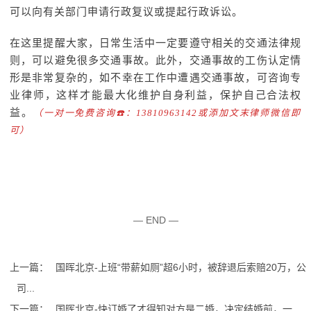
可以向有关部门申请行政复议或提起行政诉讼。
在这里提醒大家，日常生活中一定要遵守相关的交通法律规
则，可以避免很多交通事故。此外，交通事故的工伤认定情
形是非常复杂的，如不幸在工作中遭遇交通事故，可咨询专
业律师，这样才能最大化维护自身利益，保护自己合法权
益。
（一对一免费咨询☎️：13810963142或添加文末律师微信即
可）
— END —
上一篇：
国晖北京-上班“带薪如厕”超6小时，被辞退后索赔20万，公
司...
下一篇：
国晖北京-快订婚了才得知对方是二婚，决定结婚前，一