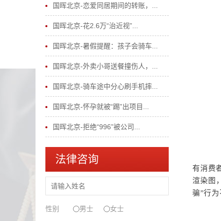
国晖北京-恋爱同居期间的转账，...
国晖北京-花2.6万“治近视”...
国晖北京-暑假提醒：孩子会骑车...
国晖北京-外卖小哥送餐撞伤人，...
国晖北京-骑车途中分心刷手机摔...
国晖北京-怀孕就被“踢”出项目...
国晖北京-拒绝“996”被公司...
法律咨询
有消费
渲染图
骗”行
性别
男士
女士