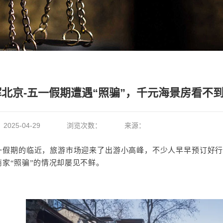
晖北京-五一假期遭遇“照骗”，千元海景房看不
：
2025-04-29
浏览次数：
来源：
一假期的临近，旅游市场迎来了出游小高峰，不少人早早预订好
商家“照骗”的情况却屡见不鲜。