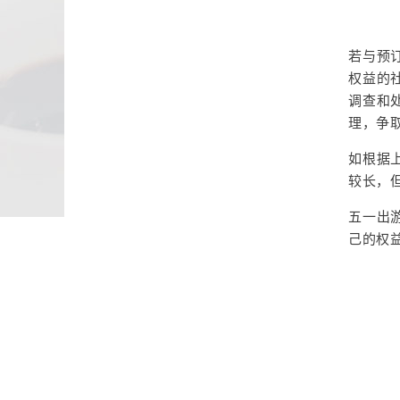
若与预
权益的
调查和
理，争
如根据
较长，
五一出
己的权