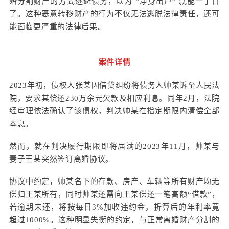
婚分割财产的方式逃避债务，以为 “净身出户” 就能一了百
了。这种恶意转移财产的行为不仅无法逃脱法律责任，还可
能面临更严重的法律后果。
案件详情
2023年初，债权人张某因借贷纠纷将债务人帅某诉至人民法
院，要求其偿还230万余元欠款及相应利息。同年2月，法院
经审理依法确认了该债权，判决帅某在指定期限内清偿全部
本息。
然而，就在判决履行期限即将届满的2023年11月，帅某与
妻子王某突然签订离婚协议。
协议中约定，帅某名下的存款、房产、车辆等所有财产均无
偿归王某所有，同时帅某还需向王某偿还一笔高额“借款”，
若逾期未还，将按每日3%加收违约金，折算后的年利率竟
超过1000%。这种明显失衡的约定，与正常离婚财产分割的