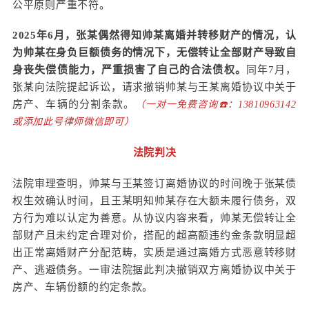
公平原则严重不符。
2025年6月，张某偶然得知帅某离婚并转移财产的情况，认
为帅某在身负巨额债务的情况下，无偿转让全部财产导致自
身丧失偿债能力，严重损害了自己的合法债权。
同年7月，
张某向法院提起诉讼，请求撤销帅某与王某离婚协议中关于
房产、车辆的分割条款。
（一对一免费咨询☎️：13810963142
或添加此号律师微信即可）
法院判决
法院审理查明，帅某与王某签订离婚协议的时间晚于张某债
权生效确认时间，且王某明知帅某存在大额未履行债务，双
方行为难以认定为善意。从协议内容来看，帅某无偿转让全
部财产且未约定合理对价，搭配的超高额违约金条款明显超
出正常离婚财产分配范畴，实质是通过离婚方式恶意转移财
产、逃避债务。一审法院据此判决撤销双方离婚协议中关于
房产、车辆份额的约定条款。