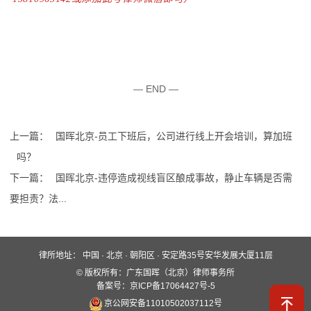
— END —
上一篇：
国晖北京-员工下班后，公司进行线上开会培训，算加班
吗？
下一篇：
国晖北京-违停造成视线盲区酿成事故，静止车辆是否需
要担责？法...
律所地址：
中国 · 北京 · 朝阳区 · 安定路35号安华发展大厦11层
快速入口
© 版权所有：广东国晖（北京）律师事务所
关于国晖
业务领域
国晖团队
备案号：京ICP备17064427号-5
京公网安备11010502037112号
服务保障
新闻动态
案例分析