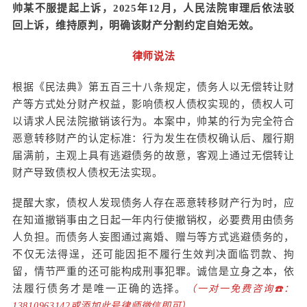
帅某不服提起上诉，2025年12月，人民法院审理后依法驳
回上诉，维持原判，明确该财产分割约定自始无效。
律师说法
根据《民法典》第五百三十八条规定，债务人以无偿转让财
产等方式处分财产权益，影响债权人债权实现的，债权人可
以请求人民法院撤销该行为。本案中，帅某的行为完全符合
恶意转移财产的认定标准：行为发生在债权确认后、履行期
届满前，主观上具有逃避债务的故意，客观上通过无偿转让
财产导致债权人债权无法实现。
提醒大家，债权人发现债务人存在恶意转移财产行为时，应
在知道撤销事由之日起一年内行使撤销权，必要费用由债务
人负担。而债务人妄图通过离婚、赠与等方式逃避债务的，
不仅无法得逞，还可能因拒不履行生效判决面临罚款、拘
留，情节严重的还可能构成刑事犯罪。诚信是立身之本，依
法履行债务才是唯一正确的选择。
（一对一免费咨询☎️：
13810963142或添加此号律师微信即可）