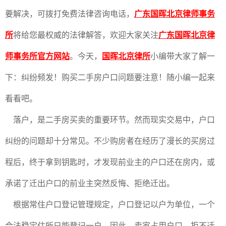
要解决，可拨打免费法律咨询电话，
广东国晖北京律师事务
所
将给您最权威的法律解答，欢迎大家关注
广东国晖北京律
师事务所官方网站
。今天，
国晖北京律所
小编带大家了解一
下：纠纷频发！购买二手房户口问题要注意！随小编一起来
看看吧。
落户，是二手房买卖的重要环节。然而现实交易中，户口
纠纷的问题却十分常见。不少购房者在经历了漫长的买房过
程后，终于拿到钥匙时，才发现前业主的户口还在房内，或
承诺了迁出户口的前业主突然反悔、拒绝迁出。
根据常住户口登记管理规定，户口登记以户为单位，一个
合法稳定住所只能登记一户。因此，卖家占用户口、拒不迁