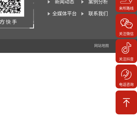
新闻动态
案例分析
来所路线
全媒体平台
联系我们
关注微信
网站地图
关注抖音
电话咨询