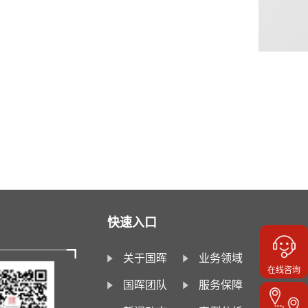
快速入口
关于国晖
业务领域
在线咨询
国晖团队
服务保障