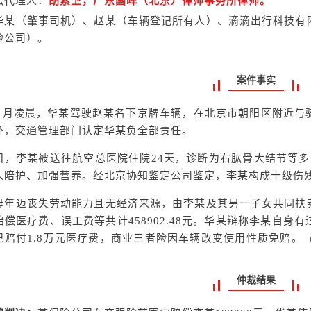
讼代理人：
胡素卫，广东国晖（北京）律师事务所律师。
华某（肇事司机）、赵某（车辆登记所有人）、滴滴出行科技有
险公司）。
案件事实
5年4月凌晨，华某驾驶赵某名下京牌车辆，在北京市朝阳区附近
坏，交通管理部门认定华某负全部责任。
日，李某被送往航空总医院住院24天，诊断为右肱骨大结节等
人陪护、加强营养。经北京协知鉴定公司鉴定，李某构成十级伤残，
母年迈丧失劳动能力且无经济来源，由李某及其另一子女共同扶
赔偿医疗费、误工费等共计458902.48元。华某辩称李某自
已赔付1.8万元医疗费，商业三者险因车辆改变使用性质免赔。
（
）
仲裁结果