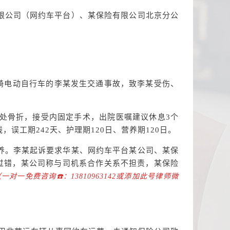
限公司（网约车平台）、某保险有限公司北京分公
与骑电动自行车的李某发生交通事故，致李某受伤、
多处骨折，接受内固定手术，出院医嘱建议休息3个
误工期242天、护理期120日、营养期120日。
养。李某起诉要求华某、网约车平台某公司、某保
身有过错，某公司称与司机系合作关系不担责，某保险
一对一免费咨询☎️：13810963142或添加此号律师微