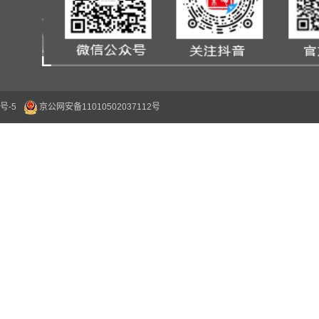
号-5
京公网安备11010502037112号