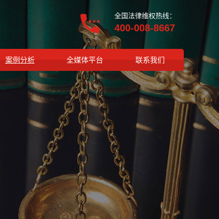
全国法律维权热线：
400-008-8667
案例分析
全媒体平台
联系我们