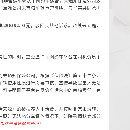
使用非营运车辆从事网约车运营，未通知保险公司致
。滴滴公司未审核车辆运营资质，与华某共同承担
50552.92元，
驳回其其他诉求。赵某未到庭，
责任的同时，重点厘清了网约车平台在司机资质审
”而未通知保险公司，根据《保险法》第五十二条，
车辆使用性质进行必要审核，直接导致受害人无法
一判决明确了平台在网约车运营中的审核责任，有
活来源）的被扶养人生活费，并按照北京市城镇居
在原告无法充分举证的情况下，法院酌情认定部分
2或添加此号律师微信即可）