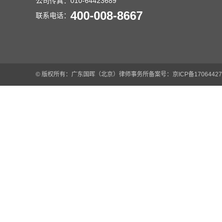
公司传真：
010-64423689
400-008-8667
联系电话：
© 版权所有：广东国晖（北京）律师事务所
备案号：京ICP备17064427