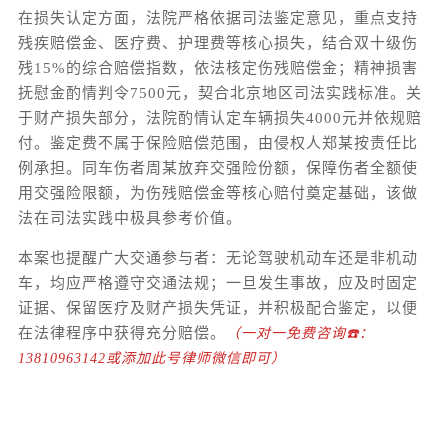
在损失认定方面，法院严格依据司法鉴定意见，重点支持
残疾赔偿金、医疗费、护理费等核心损失，结合双十级伤
残15%的综合赔偿指数，依法核定伤残赔偿金；精神损害
抚慰金酌情判令7500元，契合北京地区司法实践标准。关
于财产损失部分，法院酌情认定车辆损失4000元并依规赔
付。鉴定费不属于保险赔偿范围，由侵权人郑某按责任比
例承担。同车伤者周某放弃交强险份额，保障伤者全额使
用交强险限额，为伤残赔偿金等核心赔付奠定基础，该做
法在司法实践中极具参考价值。
本案也提醒广大交通参与者：无论驾驶机动车还是非机动
车，均应严格遵守交通法规；一旦发生事故，应及时固定
证据、保留医疗及财产损失凭证，并积极配合鉴定，以便
在法律程序中获得充分赔偿。
（一对一免费咨询☎️：
13810963142或添加此号律师微信即可）