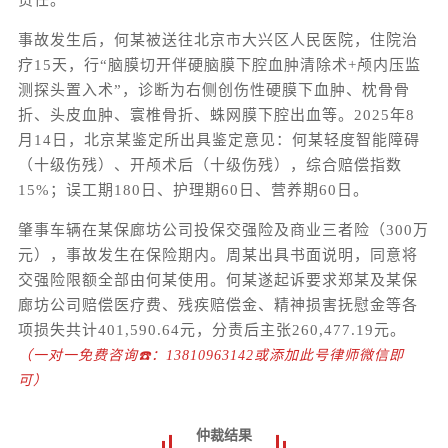
责任。
事故发生后，何某被送往北京市大兴区人民医院，住院治
疗15天，行“脑膜切开伴硬脑膜下腔血肿清除术+颅内压监
测探头置入术”，诊断为右侧创伤性硬膜下血肿、枕骨骨
折、头皮血肿、寰椎骨折、蛛网膜下腔出血等。2025年8
月14日，北京某鉴定所出具鉴定意见：何某轻度智能障碍
（十级伤残）、开颅术后（十级伤残），综合赔偿指数
15%；误工期180日、护理期60日、营养期60日。
肇事车辆在某保廊坊公司投保交强险及商业三者险（300万
元），事故发生在保险期内。周某出具书面说明，同意将
交强险限额全部由何某使用。何某遂起诉要求郑某及某保
廊坊公司赔偿医疗费、残疾赔偿金、精神损害抚慰金等各
项损失共计401,590.64元，分责后主张260,477.19元。
（一对一免费咨询☎️：13810963142或添加此号律师微信即
可）
仲裁结果