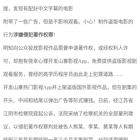
搜，发现有配好中文字幕的电影
附带了一些广告，但是不影响观看。小心！制作盗版电影的
行为
涉嫌侵犯著作权罪
！
明知向公众投放影视作品需要申请著作权，或经权利人许
可，却抱有侥幸心理开发山寨影视
App
，免费提供盗版影视剧
观看服务，曾经的高学历程序员由此走上犯罪道路
……
开发山寨热门影视
App
并上架盗版国外影视作品，但在剧集的
开头、中间和结尾以弹出广告等形式赚钱。日前，经江苏省
江阴市检察院提起公诉，法院采纳了检察机关的全部量刑建
议，以侵犯著作权罪判处被告人熊某、李某、黄某等人有期
徒刑三年至有期徒刑一年三个月不等刑罚，分别适用缓刑，