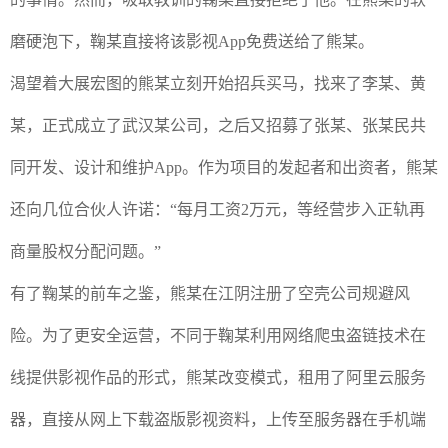
磨硬泡下，鞠某直接将该影视
App
免费送给了熊某。
渴望着大展宏图的熊某立刻开始招兵买马，找来了李某、黄
某，正式成立了武汉某公司，之后又招募了张某、张某民共
同开发、设计和维护
App
。作为项目的发起者和出资者，熊某
还向几位合伙人许诺：
“
每月工资
2
万元，等经营步入正轨再
商量股权分配问题。
”
有了鞠某的前车之鉴，熊某在江阴注册了空壳公司规避风
险。为了更安全运营，不同于鞠某利用网络爬虫盗链技术在
线提供影视作品的形式，熊某改变模式，租用了阿里云服务
器，直接从网上下载盗版影视资料，上传至服务器在手机端