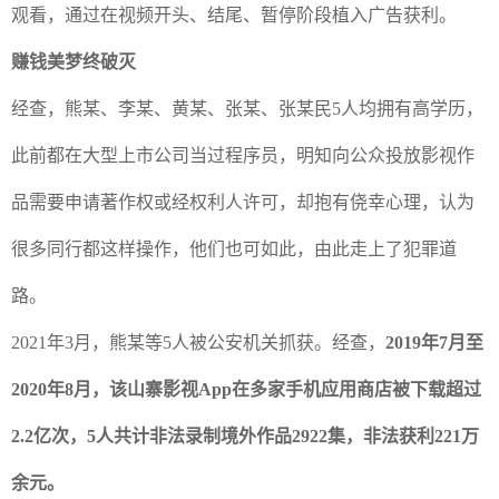
观看，通过在视频开头、结尾、暂停阶段植入广告获利。
赚钱美梦终破灭
经查，熊某、李某、黄某、张某、张某民
5
人均拥有高学历，
此前都在大型上市公司当过程序员，明知向公众投放影视作
品需要申请著作权或经权利人许可，却抱有侥幸心理，认为
很多同行都这样操作，他们也可如此，由此走上了犯罪道
路。
2021
年
3
月，熊某等
5
人被公安机关抓获。经查，
2019
年
7
月至
2020
年
8
月，该山寨影视
App
在多家手机应用商店被下载超过
2.2
亿次，
5
人共计非法录制境外作品
2922
集，非法获利
221
万
余元。