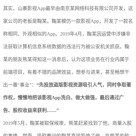
其实，山寨影视
App
最早由南京某网络科技有限公司开发，这
家公司的老板是鞠某。鞠某模仿一款影视
App
，开发了一款名
称相同、外观相似的
App
。
2019
年
4
月，鞠某因运营中涉嫌非
法获取计算机信息系统数据的违法行为被公安机关抓获。鞠
某的朋友熊某得知这一消息后，认为这项业务在行业内属于
前端项目，有着不错的品牌效益，想参与进来，甚至畅想干
出一番
“
事业
”
：
“
先投放盗版影视资源吸引人气，同时争取著
作权，慢慢地把该影视
App
洗白、做大做强，最后通过广
告、股权收益来获利
……”
2019
年
5
月，鞠某被取保候审，熊某赶紧找到了他，商量入股
的事情。然而，吸取教训的鞠某直接拒绝了他。在熊某的软