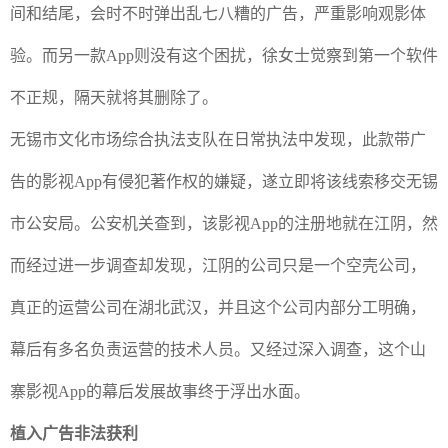
间和结尾，会时不时弹出乱七八糟的广告，严重影响观影体
验。而另一款
App
则没有这个困扰，徐女士觉察到第一个软件
不正规，隔天就将其删除了。
无锡市文化市场综合执法支队在日常执法中发现，此款带广
告的影视
App
有侵犯著作权的嫌疑，遂立即将该线索移交无锡
市公安局。公安机关查到，该影视
App
的注册地就在江阴，然
而经过进一步调查却发现，江阴的公司只是一个空壳公司，
真正的运营公司在湖北武汉，并且这个公司内部分工明确，
幕后有多名负责运营的技术人员。又经过深入调查，这个山
寨影视
App
的幕后发展故事终于浮出水面。
植入广告非法获利