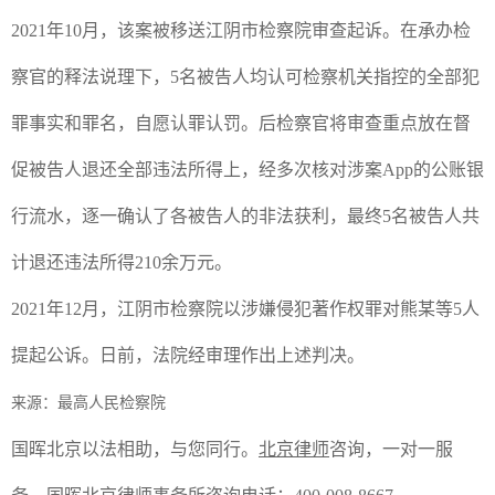
2021
年
10
月，该案被移送江阴市检察院审查起诉。在承办检
察官的释法说理下，
5
名被告人均认可检察机关指控的全部犯
罪事实和罪名，自愿认罪认罚。后检察官将审查重点放在督
促被告人退还全部违法所得上，经多次核对涉案
App
的公账银
行流水，逐一确认了各被告人的非法获利，最终
5
名被告人共
计退还违法所得
210
余万元。
2021
年
12
月，江阴市检察院以涉嫌侵犯著作权罪对熊某等
5
人
提起公诉。日前，法院经审理作出上述判决。
来源：最高人民检察院
国晖北京以法相助，与您同行。
北京律师
咨询，一对一服