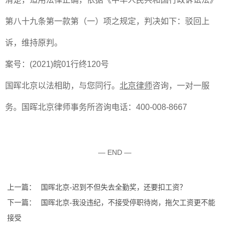
第八十九条第一款第（一）项之规定，判决如下：驳回上
诉，维持原判。
案号：
(2021)
皖
01
行终
120
号
国晖北京以法相助，与您同行。
北京律师
咨询，一对一服
务。国晖北京律师事务所咨询电话：
400-008-8667
— END —
上一篇：
国晖北京-迟到不但失去全勤奖，还要扣工资？
下一篇：
国晖北京-我没违纪，不接受停职待岗，拖欠工资更不能
接受