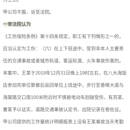
甲公司不服，诉至法院。
一审法院认为
《工伤保险条例》第十四条规定，职工有下列情形之一的，
应当认定为工伤：（六）在上下班途中，受到非本人主要责
任的交通事故或者城市轨道、客运轮渡、火车事故伤害的。
本案中，王某于
2019
年
12
月
31
日晚上
19
时左右，在八大海饭
店参加完单位聚餐后返回单位上班途中，步行至香樟大道与
海棠路交口南
100
米附近时不慎被电动车刮碰受伤，有苏某、
曹某予以证实，道路交通事故认定书、出院记录在卷佐证。
甲公司提供的工作量统计明细报表上没有王某事故当天考勤