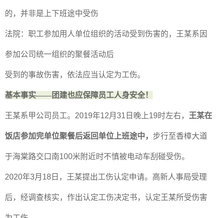
的，并非是上下班途中受伤
法院：职工参加用人单位组织的活动受到伤害的，王某系因
参加公司统一组织的聚餐活动后
受到的事故伤害，依法应当认定为工伤。
基本事实——团建也应保障员工人身安全！
王某系甲公司员工。
2019
年
12
月
31
日晚上
19
时左右，
王某在
饭店参加完单位聚餐后返回单位上班途中，
步行至香樟大道
于海棠路交口南
100
米附近时不慎被电动车刮碰受伤。
2020
年
3
月
18
日，王某提出工伤认定申请。高新人事局受理
后，经调查核实，作出认定工伤决定书，认定王某所受伤害
为工伤。