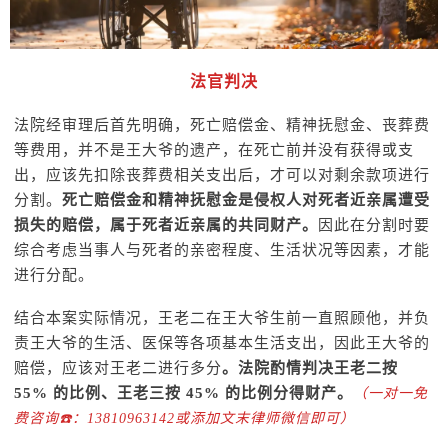
法官判决
法院经审理后首先明确，死亡赔偿金、精神抚慰金、丧葬费
等费用，并不是王大爷的遗产，在死亡前并没有获得或支
出，应该先扣除丧葬费相关支出后，才可以对剩余款项进行
分割。
死亡赔偿金和精神抚慰金是侵权人对死者近亲属遭受
损失的赔偿，属于死者近亲属的共同财产。
因此在分割时要
综合考虑当事人与死者的亲密程度、生活状况等因素，才能
进行分配。
结合本案实际情况，王老二在王大爷生前一直照顾他，并负
责王大爷的生活、医保等各项基本生活支出，因此王大爷的
赔偿，应该对王老二进行多分
。法院酌情判决王老二按
55% 的比例、王老三按 45% 的比例分得财产。
（一对一免
费咨询☎️：13810963142或添加文末律师微信即可）