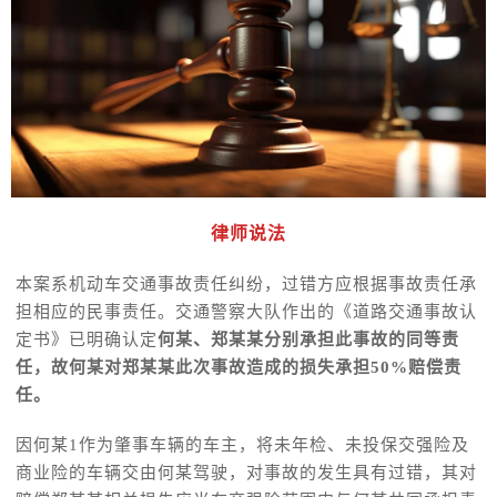
律师说法
本案系机动车交通事故责任纠纷，过错方应根据事故责任承
担相应的民事责任。交通警察大队作出的《道路交通事故认
定书》已明确认定
何某、郑某某分别承担此事故的同等责
任，故何某对郑某某此次事故造成的损失承担50%赔偿责
任。
因何某1作为肇事车辆的车主，将未年检、未投保交强险及
商业险的车辆交由何某驾驶，对事故的发生具有过错，其对