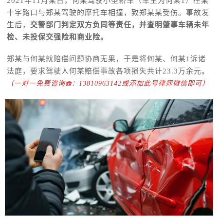
2021年11月某日，何某驾驶小型轿车（车主为何某1）在某
十字路口与郑某驾驶的摩托车相撞，致郑某某受伤。事故发
生后，
交警部门判定双方负同等责任，并查明肇事车辆未年
检、未投保交强险和商业险。
郑某与何某就赔偿问题协商无果，于是将何某、何某1诉诸
法庭，要求驾驶人何某赔偿事故各项损失共计23.3万余元。
（一对一免费咨询☎️：13810963142或添加此号律师微信即可）