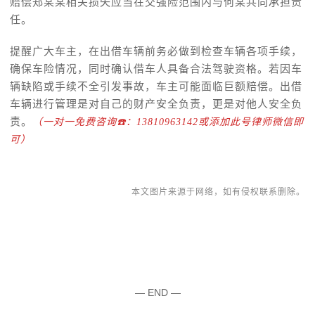
赔偿郑某某相关损失应当在交强险范围内与何某共同承担责
任。
提醒广大车主，在出借车辆前务必做到检查车辆各项手续，
确保车险情况，同时确认借车人具备合法驾驶资格。若因车
辆缺陷或手续不全引发事故，车主可能面临巨额赔偿。出借
车辆进行管理是对自己的财产安全负责，更是对他人安全负
责。
（一对一免费咨询☎️：13810963142或添加此号律师微信即
可）
本文图片来源于网络，如有侵权联系删除。
— END —