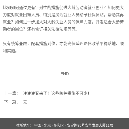
比如如何通过更有针对性的措施促进大龄劳动者就业创业？如何更大
力度对就业困难人员、特别是灵活就业人员给予社保补贴，帮助其再
就业？如何进一步加大对大龄失业人员的保障力度，开发适合大龄劳
动者的岗位？还有修订相关法律法规等等。
只有统筹兼顾，配套措施到位，才能确保延迟退休改革平稳落地、顺
利实施。
— END —
上一篇：
沙҈沙҈沙҈又来了！这些防护措施不可少！
下一篇：
无
律所地址：
中国 · 北京 · 朝阳区 · 安定路35号安华发展大厦11层