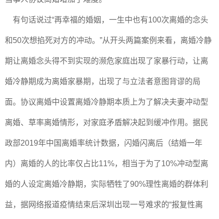
有句话说过“再幸福的婚姻，一生中也有100次离婚的念头
和50次想掐死对方的冲动。”从开头两篇案例来看，离婚冷静
期让离婚念头得不到实现的濒危家庭出现了家暴行动，让离
婚冷静期成为离婚家暴期，出现了与立法者意图背谬的局
面。协议离婚中设置离婚冷静期本质上为了解决夫妻冲动型
离婚、草率离婚情形，对家庭矛盾解决起到缓冲作用。据民
政部2019年中国离婚率统计数据，闪婚闪离后（结婚一年
内）离婚的人的比率仅占比11%，相当于为了10%冲动型离
婚的人设定离婚冷静期，实际牺牲了90%理性离婚的群体利
益，据网络报道疫情结束后深圳出现一号难求的“报复性离