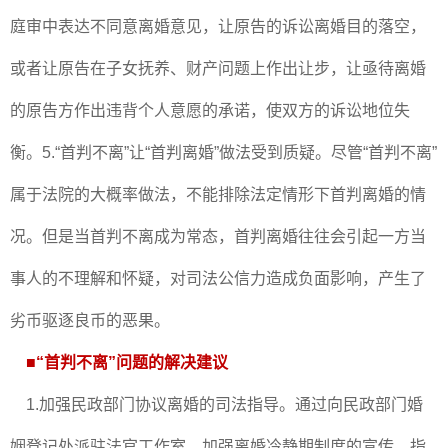
庭审中表达不同意离婚意见，让原告的诉讼离婚目的落空，
或者让原告在子女抚养、财产问题上作出让步，让亟待离婚
的原告方作出违背个人意愿的承诺，使双方的诉讼地位失
衡。5.“首判不离”让“首判离婚”做法受到质疑。尽管“首判不离”
属于法院的大概率做法，不能排除法定情形下首判离婚的情
况。但是当首判不离成为常态，首判离婚往往会引起一方当
事人的不理解和怀疑，对司法公信力造成负面影响，产生了
劣币驱逐良币的恶果。
■
“首判不离”问题的解决建议
1.加强民政部门协议离婚的司法指导。通过向民政部门婚
姻登记处派驻法官工作室，加强离婚冷静期制度的宣传，指