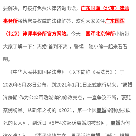
要解决，可拨打免费法律咨询电话，
广东国晖（北京）律师
事务所
将给您最权威的法律解答，欢迎大家关注
广东国晖
（北京）律师事务所官方网站
。今天，
国晖北京律所
小编带
大家了解一下：离婚“首判不离”，警惕！随小编一起来看看
吧。
《中华人民共和国民法典》（以下简称《民法典》）于
2020年5月28日公布，到2021年1月1日正式施行以来，“
离婚
冷静期”作为公众耳熟能详的修改亮点，一直争议不断，褒贬
案例纷呈。从新年之初的《2021，第一个因
离婚
冷静期被砍
死的女人》，到近日《5年4次起诉离婚均被驳回，
离婚
为何
这么难？》、《妻子出轨生女，男子诉请
离婚
，法院：根据