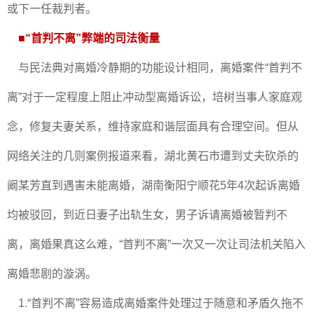
或下一任裁判者。
■“首判不离”弊端的司法衡量
与民法典对离婚冷静期的功能设计相同，离婚案件“首判不
离”对于一定程度上阻止冲动型离婚诉讼，培树当事人家庭观
念，修复夫妻关系，维持家庭和谐层面具有合理空间。但从
网络关注的几则案例报道来看，湖北黄石市遭到丈夫砍杀的
阚某芳直到遇害未能离婚，湖南衡阳宁顺花5年4次起诉离婚
均被驳回，到近日妻子出轨生女，男子诉请离婚被暂判不
离，离婚果真这么难，“首判不离”一次又一次让司法机关陷入
离婚悲剧的漩涡。
1.“首判不离”容易造成离婚案件处理过于随意和矛盾久拖不