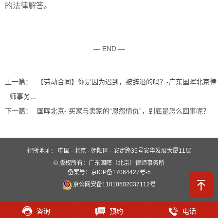
的法律解答。
— END —
上一篇：
【劳动合同】你是因为迟到，被辞退的吗？-广东国晖北京律
师事务...
下一篇：
国晖北京- 买家与卖家的“恩怨情仇”，到底是怎么回事呢？
律所地址：
中国 · 北京 · 朝阳区 · 安定路35号安华发展大厦11层
快速入口
© 版权所有：广东国晖（北京）律师事务所
关于国晖
业务领域
国晖团队
备案号：京ICP备17064427号-5
京公网安备11010502037112号
服务保障
新闻动态
案例分析
全媒体平台
联系我们
咨询
预约
电话