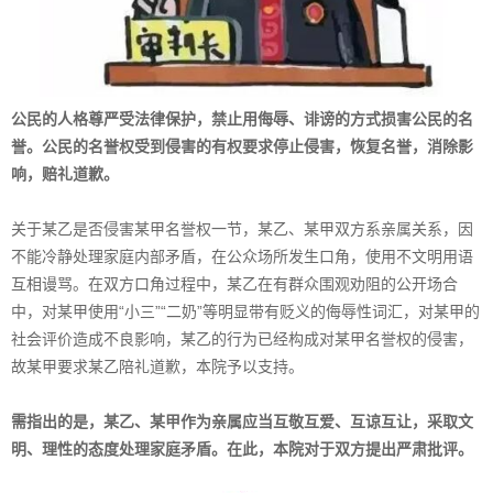
公民的人格尊严受法律保护，禁止用侮辱、诽谤的方式损害公民的名
誉。公民的名誉权受到侵害的有权要求停止侵害，恢复名誉，消除影
响，赔礼道歉。
关于某乙是否侵害某甲名誉权一节，某乙、某甲双方系亲属关系，因
不能冷静处理家庭内部矛盾，在公众场所发生口角，使用不文明用语
互相谩骂。在双方口角过程中，某乙在有群众围观劝阻的公开场合
中，对某甲使用“小三”“二奶”等明显带有贬义的侮辱性词汇，对某甲的
社会评价造成不良影响，某乙的行为已经构成对某甲名誉权的侵害，
故某甲要求某乙陪礼道歉，本院予以支持。
需指出的是，某乙、某甲作为亲属应当互敬互爱、互谅互让，采取文
明、理性的态度处理家庭矛盾。在此，本院对于双方提出严肃批评。