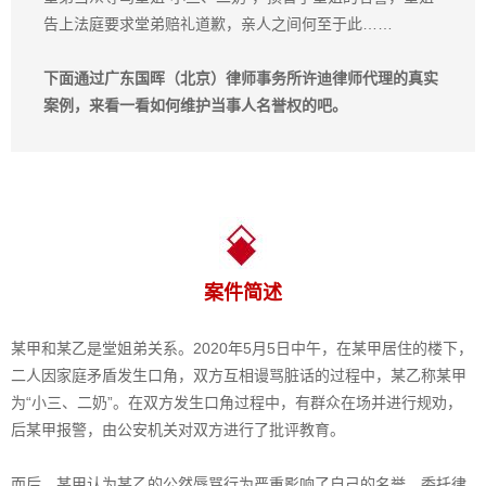
告上法庭要求堂弟赔礼道歉，亲人之间何至于此……
下面通过广东国晖（北京）律师事务所许迪律师代理的真实
案例，来看一看如何维护当事人名誉权的吧。
案件简述
某甲和某乙是堂姐弟关系。2020年5月5日中午，在某甲居住的楼下，
二人因家庭矛盾发生口角，双方互相谩骂脏话的过程中，某乙称某甲
为“小三、二奶”。在双方发生口角过程中，有群众在场并进行规劝，
后某甲报警，由公安机关对双方进行了批评教育。
而后，某甲认为某乙的公然辱骂行为严重影响了自己的名誉，委托律