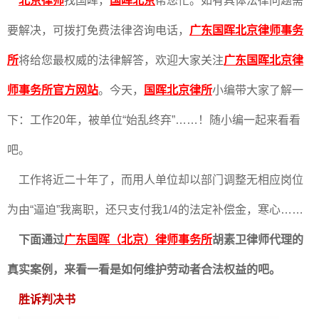
北京律师
找国晖，
国晖北京
帮您忙。如有具体法律问题需
要解决，可拨打免费法律咨询电话，
广东国晖北京律师事务
所
将给您最权威的法律解答，欢迎大家关注
广东国晖北京律
师事务所官方网站
。今天，
国晖北京律所
小编带大家了解一
下：工作20年，被单位“始乱终弃”……！随小编一起来看看
吧。
工作将近二十年了，而用人单位却以部门调整无相应岗位
为由“逼迫”我离职，还只支付我1/4的法定补偿金，寒心……
下面通过
广东国晖（北京）律师事务所
胡素卫律师代理的
真实案例，来看一看是如何维护劳动者合法权益的吧。
胜诉判决书