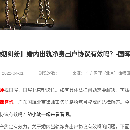
婚姻纠纷】婚内出轨净身出户协议有效吗？-国
：
2022-04-01
浏览次数：
来源：
广东国晖（北京）律师
师
找国晖，国晖北京帮您忙。如有具体法律问题需要解决，可拨
律咨询
。广东国晖北京律师事务所将给您最权威的法律解答。今
协议有效吗
？
随小编一起来看看吧。
产约定有效力。关于婚内出轨净身出户协议有效吗的问题，下