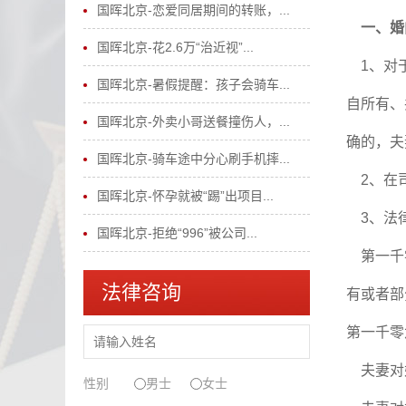
国晖北京-恋爱同居期间的转账，...
一、婚
国晖北京-花2.6万“治近视”...
1、对于
国晖北京-暑假提醒：孩子会骑车...
自所有、
国晖北京-外卖小哥送餐撞伤人，...
确的，夫
国晖北京-骑车途中分心刷手机摔...
2、在
国晖北京-怀孕就被“踢”出项目...
3、法
国晖北京-拒绝“996”被公司...
第一千零
法律咨询
有或者部
第一千
夫妻对
性别
男士
女士