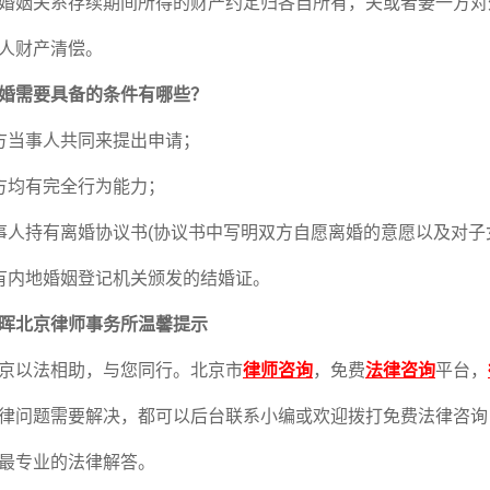
姻关系存续期间所得的财产约定归各自所有，夫或者妻一方对
个人财产清偿。
婚需要具备的条件有哪些？
方当事人共同来提出申请；
方均有完全行为能力；
人持有离婚协议书(协议书中写明双方自愿离婚的意愿以及对子
内地婚姻登记机关颁发的结婚证。
晖北京律师事务所温馨提示
京以法相助，与您同行。北京市
律师咨询
，免费
法律咨询
平台，
律问题需要解决，都可以后台联系小编或欢迎拨打免费法律咨询电话：
最专业的法律解答。