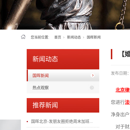
您当前位置:
首页
新闻动态
国晖新闻
【
新闻动态
发布日期
国晖新闻
热点观察
北京律
您进行
法
推荐新闻
净身出户
国晖北京-发朋友圈拒绝周末加班...
对于财