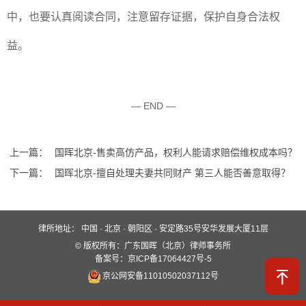
中，也要认真阅读合同，注意留存证据，保护自身合法权
益。
— END —
上一篇：
国晖北京-售卖高仿产品，权利人能请求赔偿维权成本吗？
下一篇：
国晖北京-擅自处理夫妻共同财产 第三人能否善意取得？
律所地址：
中国 · 北京 · 朝阳区 · 安定路35号安华发展大厦11层
快速入口
© 版权所有：广东国晖（北京）律师事务所
关于国晖
业务领域
国晖团队
备案号：京ICP备17064427号-5
京公网安备11010502037112号
服务保障
新闻动态
案例分析