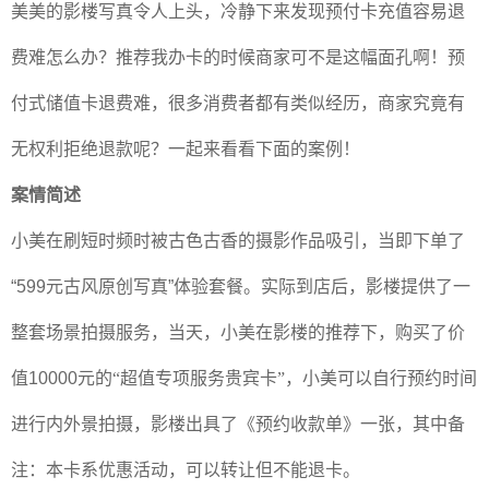
美美的影楼写真令人上头，冷静下来发现预付卡充值容易退
费难怎么办？推荐我办卡的时候商家可不是这幅面孔啊！预
付式储值卡退费难，很多消费者都有类似经历，商家究竟有
无权利拒绝退款呢？一起来看看下面的案例！
案情简述
小美在刷短时频时被古色古香的摄影作品吸引，当即下单了
“599
元古风原创写真
”
体验套餐。实际到店后，影楼提供了一
整套场景拍摄服务，当天，小美在影楼的推荐下，购买了价
值
10000
元的“超值专项服务贵宾卡”，小美可以自行预约时间
进行内外景拍摄，影楼出具了《预约收款单》一张，其中备
注：本卡系优惠活动，可以转让但不能退卡。