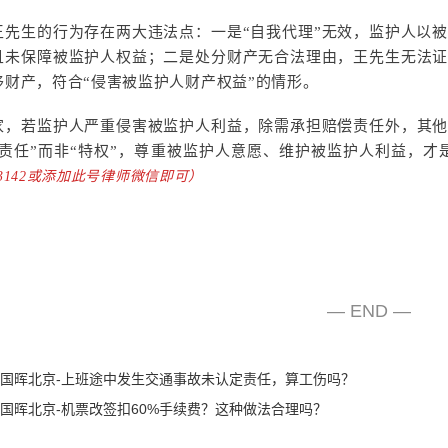
王先生的行为存在两大违法点：一是“自我代理”无效，监护人以
且未保障被监护人权益；二是处分财产无合法理由，王先生无法
移财产，符合“侵害被监护人财产权益”的情形。
家，若监护人严重侵害被监护人利益，除需承担赔偿责任外，其
“责任”而非“特权”，尊重被监护人意愿、维护被监护人利益，
963142或添加此号律师微信即可）
— END —
国晖北京-上班途中发生交通事故未认定责任，算工伤吗？
国晖北京-机票改签扣60%手续费？这种做法合理吗？