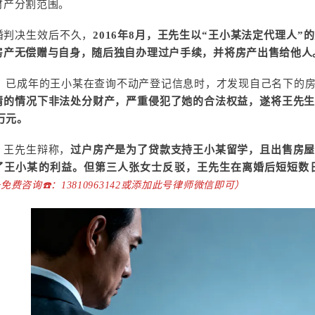
财产分割范围。
婚判决生效后不久，
2016年8月，王先生以“王小某法定代理人
房产无偿赠与自身，随后独自办理过户手续，并将房产出售给他人
3年，已成年的王小某在查询不动产登记信息时，才发现自己名下的
情的情况下非法处分财产，严重侵犯了她的合法权益，遂将王先
0万元。
，王先生辩称，
过户房产是为了贷款支持王小某留学，且出售房
了王小某的利益。但第三人张女士反驳，王先生在离婚后短短数
免费咨询☎️：13810963142或添加此号律师微信即可）