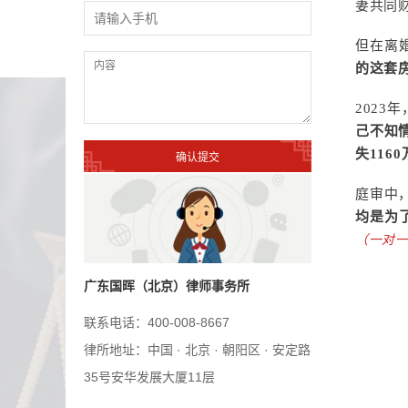
妻共同
但在离
的这套
202
己不知
失116
庭审中
均是为
（一对一
广东国晖（北京）律师事务所
联系电话：400-008-8667
律所地址：中国 · 北京 · 朝阳区 · 安定路
35号安华发展大厦11层