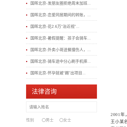
国晖北京-发朋友圈拒绝周末加班...
国晖北京-恋爱同居期间的转账，...
国晖北京-花2.6万“治近视”...
国晖北京-暑假提醒：孩子会骑车...
国晖北京-外卖小哥送餐撞伤人，...
国晖北京-骑车途中分心刷手机摔...
国晖北京-怀孕就被“踢”出项目...
法律咨询
200
性别
男士
女士
王小某