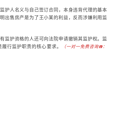
被监护人名义与自己签订合同，本身违背代理的基本
证明出售房产是为了王小某的利益，反而涉嫌利用监
他有监护资格的人还可向法院申请撤销其监护权。监
才是履行监护职责的核心要求。
（一对一免费咨询☎️：