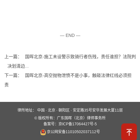
— END —
上一篇：
国晖北京-施工未设警示致骑行者伤残，责任谁担？法院判
决划清边...
下一篇：
国晖北京-高空抛物泄愤不是小事，触碰法律红线必须担
责
律所地址：
中国 · 北京 · 朝阳区 · 安定路35号安华发展大厦11层
快速入口
© 版权所有：广东国晖（北京）律师事务所
关于国晖
业务领域
国晖团队
备案号：京ICP备17064427号-5
京公网安备11010502037112号
服务保障
新闻动态
案例分析