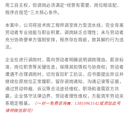
用工自主权，但调岗必须满足“经营有需要、岗位相适配、
程序合规范”三大核心条件。
本案中，公司将技术岗工程师调至体力型流水线，完全背离
劳动者专业技能与职业积累，调岗缺乏合理性；未与劳动者
充分协商便单方强制安排，程序存在瑕疵，故其解约行为违
法。
企业在进行调岗时，需向劳动者明确说明调岗理由、薪资标
准、岗位职责等关键信息，保障其知情权与协商权；劳动者
遭遇不合理调岗时，切勿盲目旷工抗议，应书面提出异议并
继续在原岗位正常履职，留存调岗通知、沟通记录等证据，
通过劳动仲裁、诉讼等合法途径维权。职场和谐需双方共
赢，企业恪守法律边界、劳动者理性维权，方能筑牢劳动关
系稳定根基。
（一对一免费咨询☎️：13810963142或添加此号
律师微信即可）