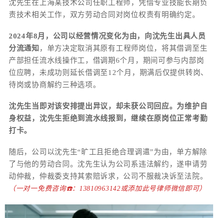
沈先生在上海某技术公司任职工程师，凭借专业技能长期负
责技术相关工作，双方劳动合同对岗位权责有明确约定。
2024年8月，公司以经营情况变化为由，向沈先生出具人员
分流通知
，单方决定取消其原有工程师岗位，将其借调至生
产部担任流水线操作工，借调期6个月，期间可参与内部岗
位应聘，未成功则延长借调至12个月，期满后仅提供转岗、
待岗或协商解约三种选项。
沈先生当即对该安排提出异议，却未获公司回应。为维护自
身权益，沈先生拒绝到流水线报到，继续在原岗位正常考勤
打卡。
随后，公司以沈先生“旷工且拒绝合理调遣”为由，单方解除
了与他的劳动合同。沈先生认为公司系违法解约，遂申请劳
动仲裁，仲裁委支持其索赔诉求，公司不服裁决诉至法院。
（一对一免费咨询☎️：13810963142或添加此号律师微信即可）