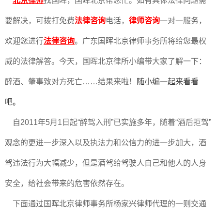
北京律师
找国晖，国晖北京帮您忙。如有具体法律问题需
要解决，可拨打免费
法律咨询
电话，
律师咨询
一对一服务，
欢迎您进行
法律咨询
。广东国晖北京律师事务所将给您最权
威的法律解答。今天，国晖北京律所小编带大家了解一下：
醉酒、肇事致对方死亡……结果来啦
！
随小编一起来看看
吧。
自2011年5月1日起“醉驾入刑”已实施多年，随着“酒后拒驾”
观念的更进一步深入以及执法力和公信力的进一步加大，酒
驾违法行为大幅减少，但是酒驾给驾驶人自己和他人的人身
安全，给社会带来的危害依然存在。
下面通过国晖北京律师事务所杨家兴律师代理的一则交通