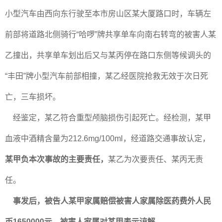
小型汽车由西向东行驶至本市房山区某大厦路口时，车辆左
前部将道路北侧骑行“哈啰”牌共享单车向南右转弯的被害人某
乙撞出，共享单车划出后又与某丙停在路口东侧等候调头的
“丰田”牌小型汽车前部相撞，某乙经医院抢救无效于次日死
亡，三车损坏。
经鉴定，某乙符合重型颅脑损伤引起死亡。经检测，某甲
血液中酒精含量为212.6mg/100ml，经道路交通事故认定，
某甲负本次事故的主要责任，
某乙为次要责任、某丙无责
任。
事发后，被告人某甲家属赔偿被害人家属除医药费外人民
币1650000元，被害人家属对某甲表示谅解。