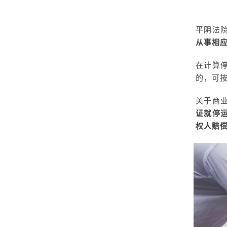
平阴法
从事相
在计算
的，可
关于商
证就停
权人赔