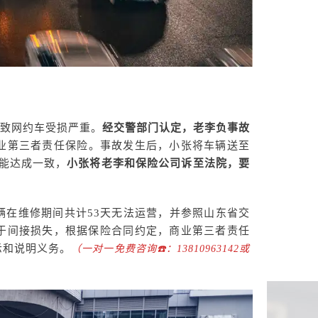
导致网约车受损严重。
经交警部门认定，老李负事故
业第三者责任保险。事故发生后，小张将车辆送至
能达成一致，
小张将老李和保险公司诉至法院，要
辆在维修期间共计53天无法运营，并参照山东省交
属于间接损失，根据保险合同约定，商业第三者责任
示和说明义务。
（一对一免费咨询☎️：13810963142或