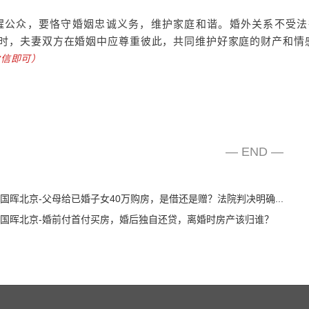
醒公众，要恪守婚姻忠诚义务，维护家庭和谐。婚外关系不受法
同时，夫妻双方在婚姻中应尊重彼此，共同维护好家庭的财产和情
微信即可）
— END —
国晖北京-父母给已婚子女40万购房，是借还是赠？法院判决明确...
国晖北京-婚前付首付买房，婚后独自还贷，离婚时房产该归谁？