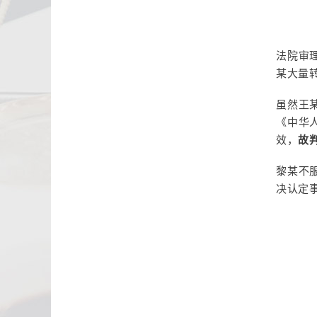
法院审
某大量
虽然王
《中华
效，
故
黎某不
决认定