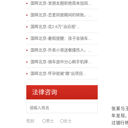
国晖北京-发朋友圈拒绝周末加班...
国晖北京-恋爱同居期间的转账，...
国晖北京-花2.6万“治近视”...
国晖北京-暑假提醒：孩子会骑车...
国晖北京-外卖小哥送餐撞伤人，...
国晖北京-骑车途中分心刷手机摔...
国晖北京-怀孕就被“踢”出项目...
法律咨询
张某与王
年发现
性别
男士
女士
过银行