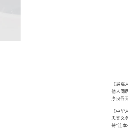
《最高
他人同
序良俗
《中华
忠实义
持“连