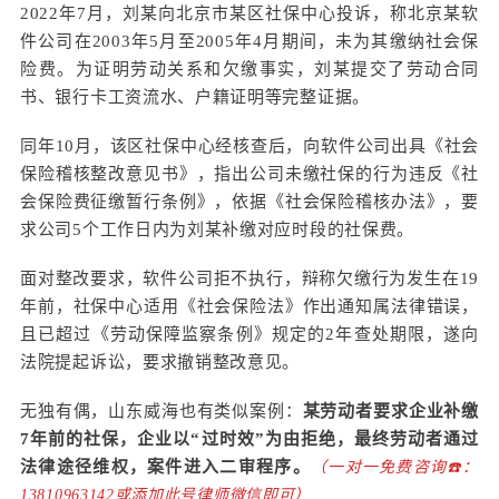
2022年7月，刘某向北京市某区社保中心投诉，称北京某软
件公司在2003年5月至2005年4月期间，未为其缴纳社会保
险费。为证明劳动关系和欠缴事实，刘某提交了劳动合同
书、银行卡工资流水、户籍证明等完整证据。
同年10月，该区社保中心经核查后，向软件公司出具《社会
保险稽核整改意见书》，指出公司未缴社保的行为违反《社
会保险费征缴暂行条例》，依据《社会保险稽核办法》，要
求公司5个工作日内为刘某补缴对应时段的社保费。
面对整改要求，软件公司拒不执行，辩称欠缴行为发生在19
年前，社保中心适用《社会保险法》作出通知属法律错误，
且已超过《劳动保障监察条例》规定的2年查处期限，遂向
法院提起诉讼，要求撤销整改意见。
无独有偶，山东威海也有类似案例：
某劳动者要求企业补缴
7年前的社保，企业以“过时效”为由拒绝，最终劳动者通过
法律途径维权，案件进入二审程序。
（一对一免费咨询☎️：
13810963142或添加此号律师微信即可）